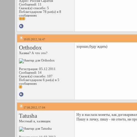
Адрес: Россия Саратов
Сообщений: 11
Сказал(а) спасибо: 5
Поблагодарили 78 раз(а) в 8
сообщениях
10.05.2012, 16:47
Orthodox
хорошо,буду ждать)
Халява? А что это?
Регистрация: 05.12.2011
Сообщений: 14
Сказал(а) спасибо: 107
Поблагодарили 6 раз(а) в 5
сообщениях
17.06.2012, 17:04
Tatusha
Ну я выслала монеты, как договаривал
Пишу в личку, пишу - ни ответа, ни пр
Местный я, халявщик