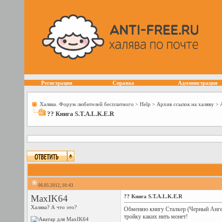
Регистрация
Справка
Администрация
Халява. Форум любителей бесплатного
>
Help
>
Архив ссылок на халяву
>
?? Книга S.T.A.L.K.E.R
06.05.2012, 10:43
MaxIK64
?? Книга S.T.A.L.K.E.R
Халява? А что это?
Обменяю книгу Сталкер (Черный Ангел
тройку каких нить монет!