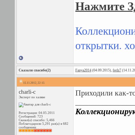
Нажмите З
Коллекциони
открытки. хо
Сказали спасибо(2)
Fanya2014
(04.09.2015),
feelz7
(14.11.2
15.11.2012, 22:15
charli-c
Приходили как-то
Эксперт по халяве
_______________
Коллекционирую
Регистрация: 04.05.2011
Сообщений: 723
Сказал(а) спасибо: 5,466
Поблагодарили 5,291 раз(а) в 682
сообщениях