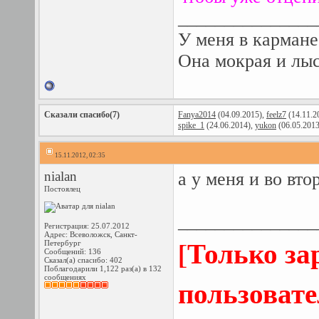
_______________
У меня в кармане
Она мокрая и лыс
Сказали спасибо(7)
Fanya2014
(04.09.2015),
feelz7
(14.11.2
spike_1
(24.06.2014),
yukon
(06.05.2013
15.11.2012, 02:35
nialan
а у меня и во вто
Постоялец
_______________
Регистрация: 25.07.2012
Адрес: Всеволожск, Санкт-
[Только з
Петербург
Сообщений: 136
Сказал(а) спасибо: 402
Поблагодарили 1,122 раз(а) в 132
сообщениях
пользовате