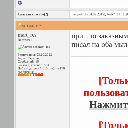
Сказали спасибо(2)
Fanya2014
(04.09.2015),
feelz7
(14.11.2
16.11.2012, 19:29
mart_res
пришло заказным 
Постоялец
писал на оба мы
_______________
Регистрация: 03.10.2012
Адрес: Украина
Сообщений: 184
Сказал(а) спасибо: 554
Поблагодарили 1,015 раз(а) в 176
сообщениях
[Толь
пользова
Нажмите
[Толь