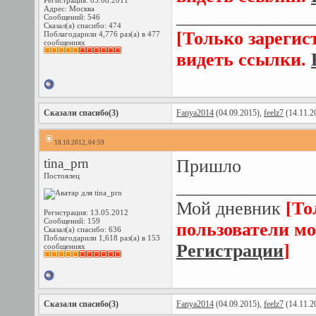
Регистрация: 05.08.2011
Адрес: Москва
_______________
Сообщений: 546
Сказал(а) спасибо: 474
[Только зарегис
Поблагодарили 4,776 раз(а) в 477
сообщениях
видеть ссылки.
Сказали спасибо(3)
Fanya2014
(04.09.2015),
feelz7
(14.11.2
18.10.2012, 04:59
tina_prn
Пришло
Постоялец
_______________
Мой дневник
[То
Регистрация: 13.05.2012
Сообщений: 159
пользователи мо
Сказал(а) спасибо: 636
Поблагодарили 1,618 раз(а) в 153
Регистрации
]
сообщениях
Сказали спасибо(3)
Fanya2014
(04.09.2015),
feelz7
(14.11.2