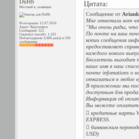
DuHh
Цитата:
Местный я, халявщик
Сообщение от
Ariank
Мне ответили вот ч
Регистрация: 12.07.2010
"Мы очень рады, что 
Адрес: Красноярск
Сообщений: 322
По почте на ваш поч
Сказал(а) спасибо: 1,162
Поблагодарили 3,066 раз(а) в 350
копии сообщения инф
сообщениях
предоставляет справ
каждого нового выпус
Бюллетень выходит п
ваше имя в наш списо
почте infomations о
отказаться в любое в
В приложении мы пос
доступным для прод
Информация об оплат
Вы можете оплатить
 кредитные карты
EXPRESS.
 банковским перевод
USD)