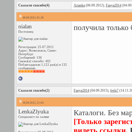
Сказали спасибо(4)
Arianka
(06.09.2012),
Fanya2014
(04.09
06.09.2012, 01:28
nialan
получила только 
Постоялец
Регистрация: 25.07.2012
Адрес: Всеволожск, Санкт-
Петербург
Сообщений: 136
Сказал(а) спасибо: 402
Поблагодарили 1,122 раз(а) в 132
сообщениях
Сказали спасибо(2)
Fanya2014
(04.09.2015),
feelz7
(14.11.2
30.09.2012, 21:04
LenkaZlyuka
Каталоги. Без ма
Специалист по халяве
[Только зарегис
видеть ссылки.