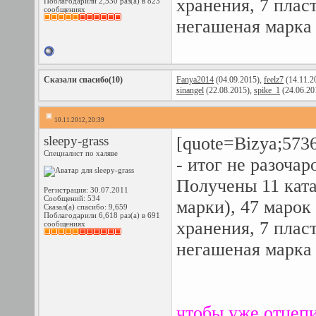
хранения, 7 плас
Поблагодарили 2,530 раз(а) в 823
сообщениях
негашеная марка 
Сказали спасибо(10)
Fanya2014
(04.09.2015),
feelz7
(14.11.2
sinangel
(22.08.2015),
spike_1
(24.06.20
10.11.2012, 20:39
sleepy-grass
[quote=Bizya;573
Специалист по халяве
- итог не разочаро
Получены 11 катал
Регистрация: 30.07.2011
Сообщений: 534
марки), 47 марок
Сказал(а) спасибо: 9,659
Поблагодарили 6,618 раз(а) в 691
хранения, 7 плас
сообщениях
негашеная марка 
чтобы уже отцеп