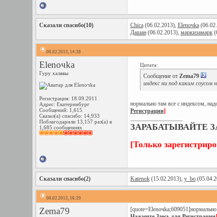
Сказали спасибо(10)
Chica
(06.02.2013),
Elenoчka
(06.02
Дашан
(06.02.2013),
маркизамарк
(
06.02.2013, 14:38
Elenoчka
Цитата:
Гуру халявы
Сообщение от
Zema79
индекс ни под каким соусом
Регистрация: 18.09.2011
нормально там все с индексом, над
Адрес: Екатеринбург
Сообщений: 1,615
Регистрации
]
Сказал(а) спасибо: 14,933
__________________
Поблагодарили 13,157 раз(а) в
ЗАРАБАТЫВАЙТЕ ЗА
1,685 сообщениях
[Только зарегистрир
Сказали спасибо(2)
Katenok
(15.02.2013),
y_bo
(05.04.2
06.02.2013, 16:29
Zema79
[quote=Elenoчka;609051]нормально 
Нажмите Здесь для Регистрации