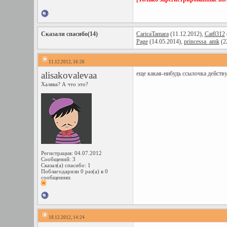
Сказали спасибо(14)
CaricaTamara
(11.12.2012),
Cat8312
Page
(14.05.2014),
princessa_amk
(2
11.12.2012, 16:26
alisakovalevaa
еще какая-нибудь ссылочка действу
Халява? А что это?
Регистрация: 04.07.2012
Сообщений: 3
Сказал(а) спасибо: 1
Поблагодарили 0 раз(а) в 0
сообщениях
18.12.2012, 14:24