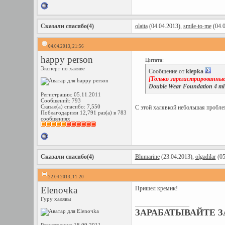
Сказали спасибо(4)
olaita
(04.04.2013),
smile-to-me
(04.0
04.04.2013, 21:56
happy person
Цитата:
Эксперт по халяве
Сообщение от
klepka
[Только зарегистрированные
Double Wear Foundation 4 ml
Регистрация: 05.11.2011
Сообщений: 793
Сказал(а) спасибо: 7,550
С этой халявкой небольшая пробле
Поблагодарили 12,791 раз(а) в 783
сообщениях
Сказали спасибо(4)
Blumarine
(23.04.2013),
olgadilar
(05
22.04.2013, 11:20
Elenoчka
Пришел кремик!
Гуру халявы
__________________
ЗАРАБАТЫВАЙТЕ ЗА