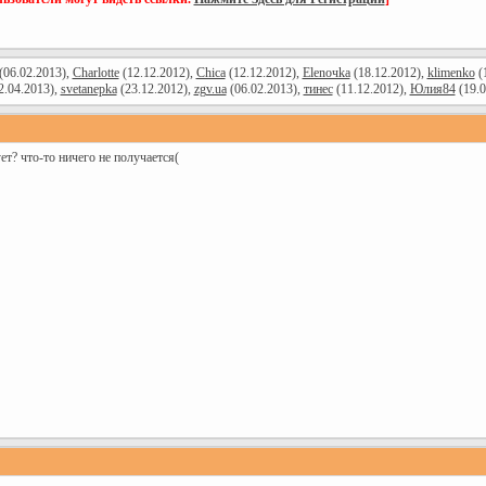
(06.02.2013),
Charlotte
(12.12.2012),
Chica
(12.12.2012),
Elenoчka
(18.12.2012),
klimenko
(
2.04.2013),
svetanepka
(23.12.2012),
zgv.ua
(06.02.2013),
тинес
(11.12.2012),
Юлия84
(19.0
ет? что-то ничего не получается(