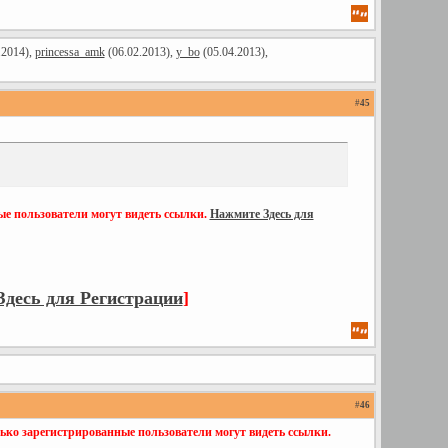
.2014),
princessa_amk
(06.02.2013),
y_bo
(05.04.2013),
#
45
ые пользователи могут видеть ссылки.
Нажмите Здесь для
десь для Регистрации
]
#
46
ько зарегистрированные пользователи могут видеть ссылки.