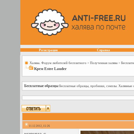
Регистрация
Справка
Халява. Форум любителей бесплатного
>
Полученная халява
>
Бесплат
Крем Estee Lauder
Бесплатные образцы
Бесплатные образцы, пробники, сэмплы. Халявные 
11.12.2012, 15:26
марина-с