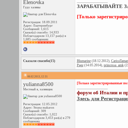
Elenoчka
__________________
ЗАРАБАТЫВАЙТЕ ЗА
Гуру халявы
[Только зарегистрир
Регистрация: 18.09.2011
Адрес: Екатеринбург
Сообщений: 1,615
Сказал(а) спасибо: 14,933
Поблагодарили 13,157 раз(а) в
1,685 сообщениях
Сказали спасибо(15)
Blumarine
(18.12.2012),
CaricaTamar
Page
(14.05.2014),
princessa_amk
(2
06.02.2013, 12:31
yulianna8500
[Только зарегистрированные пол
__________________
Местный я, халявщик
форум об Италии и п
Здесь для Регистраци
Регистрация: 12.05.2012
Адрес: Strana makaron
Сообщений: 309
Сказал(а) спасибо: 1,022
Поблагодарили 3,453 раз(а) в 279
сообщениях