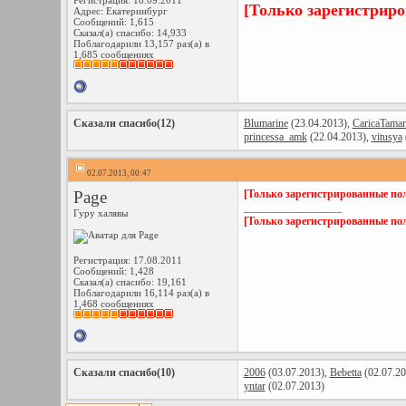
Регистрация: 18.09.2011
[Только зарегистрир
Адрес: Екатеринбург
Сообщений: 1,615
Сказал(а) спасибо: 14,933
Поблагодарили 13,157 раз(а) в
1,685 сообщениях
Сказали спасибо(12)
Blumarine
(23.04.2013),
CaricaTamar
princessa_amk
(22.04.2013),
vitusya
02.07.2013, 00:47
Page
[Только зарегистрированные пол
__________________
Гуру халявы
[Только зарегистрированные пол
Регистрация: 17.08.2011
Сообщений: 1,428
Сказал(а) спасибо: 19,161
Поблагодарили 16,114 раз(а) в
1,468 сообщениях
Сказали спасибо(10)
2006
(03.07.2013),
Bebetta
(02.07.20
yntar
(02.07.2013)