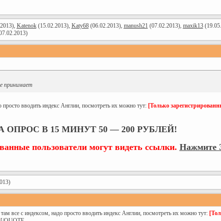
.2013),
Katenok
(15.02.2013),
Katy68
(06.02.2013),
manush21
(07.02.2013),
maxik13
(19.05
07.02.2013)
 не принимает
о просто вводить индекс Англии, посмотреть их можно тут:
[Только зарегистрированн
 ОПРОС В 15 МИНУТ 50 — 200 РУБЛЕЙ!
ованные пользователи могут видеть ссылки.
Нажмите З
013)
там все с индексом, надо просто вводить индекс Англии, посмотреть их можно тут:
[Тол
]
[/QUOTE