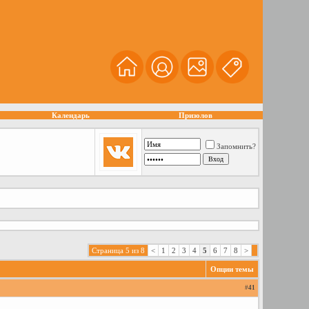
Календарь
Призолов
Запомнить?
Страница 5 из 8
<
1
2
3
4
5
6
7
8
>
Опции темы
#
41