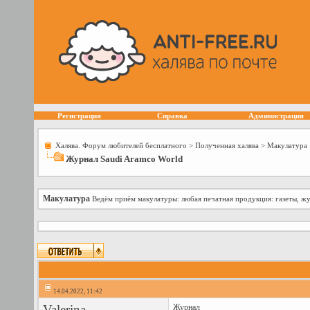
Регистрация
Справка
Администрация
Халява. Форум любителей бесплатного
>
Полученная халява
>
Макулатура
Журнал Saudi Aramco World
Макулатура
Ведём приём макулатуры: любая печатная продукция: газеты, ж
14.04.2022, 11:42
Valerina
Журнал