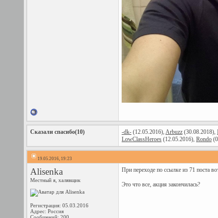
Сказали спасибо(10)
-dk-
(12.05.2016),
Arbuzz
(30.08.2018),
LowClassHeroes
(12.05.2016),
Rondo
(0
19.05.2016, 19:23
Alisenka
При переходе по ссылке из 71 поста во
Местный я, халявщик
Это что все, акция закончилась?
Регистрация: 05.03.2016
Адрес: Россия
Сообщений: 200