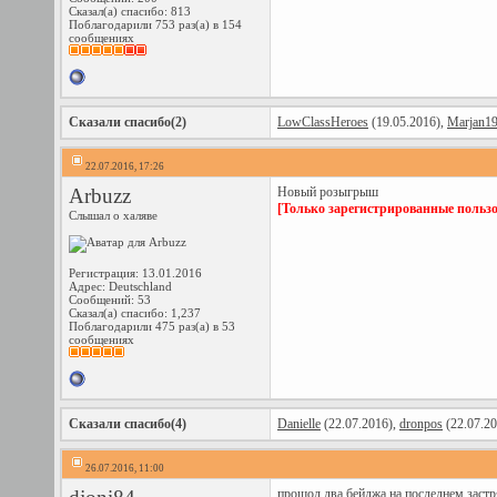
Сказал(а) спасибо: 813
Поблагодарили 753 раз(а) в 154
сообщениях
Сказали спасибо(2)
LowClassHeroes
(19.05.2016),
Marjan1
22.07.2016, 17:26
Arbuzz
Новый розыгрыш
[Только зарегистрированные пользо
Слышал о халяве
Регистрация: 13.01.2016
Адрес: Deutschland
Сообщений: 53
Сказал(а) спасибо: 1,237
Поблагодарили 475 раз(а) в 53
сообщениях
Сказали спасибо(4)
Danielle
(22.07.2016),
dronpos
(22.07.2
26.07.2016, 11:00
прошол два бейджа на последнем застр