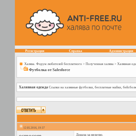
Регистрация
Справка
Администрация
Халява. Форум любителей бесплатного
>
Полученная халява
>
Халявная од
Футболка от Salesforce
Халявная одежда
Ссылки на халявные футболки, бесплатные майки, бейсболк
12.05.2016, 19:37
osmocom
Дошла за неделю.