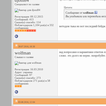
djoni84
Специалист по халяве
Цитата:
Сообщение от
wolfman
Вы угадывали или переводили вес
Регистрация: 09.12.2015
Сообщений: 413
Сказал(а) спасибо: 114
Поблагодарили 1,104 раз(а) в 332
методом тыка но вот последний бейдж 
сообщениях
28.07.2016, 18:30
wolfman
над вопросами и вариантами ответов ес
слово. это долго но верно. попробуйте.
Слышал о халяве
Регистрация: 16.03.2010
Адрес: украина
Сообщений: 97
Сказал(а) спасибо: 273
Поблагодарили 271 раз(а) в 58
сообщениях
03.08.2016, 12:04