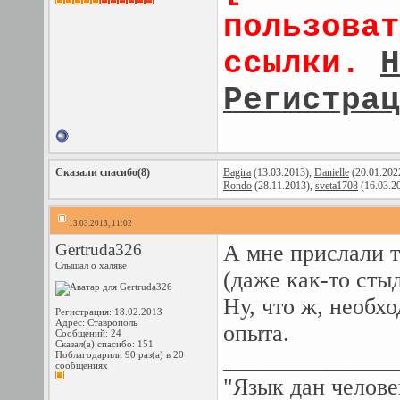
пользоват
ссылки.
Н
Регистрац
Сказали спасибо(8)
Bagira
(13.03.2013),
Danielle
(20.01.202
Rondo
(28.11.2013),
sveta1708
(16.03.2
13.03.2013, 11:02
Gertruda326
А мне прислали 
Слышал о халяве
(даже как-то сты
Ну, что ж, необх
Регистрация: 18.02.2013
Адрес: Ставрополь
опыта.
Сообщений: 24
Сказал(а) спасибо: 151
_______________
Поблагодарили 90 раз(а) в 20
сообщениях
"Язык дан челове