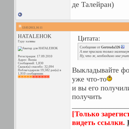
де Талейран)
13.03.2013, 16:11
HATALEHOK
Цитата:
Гуру халявы
Сообщение от
Gertruda326
А мне прислали только маленьк
Ну, что ж, необходимо мне учит
Регистрация: 17.09.2010
Адрес: Russia
Сообщений: 1,830
Сказал(а) спасибо: 32,094
Выкладывайте фот
Поблагодарили 19,582 раз(а) в
1,910 сообщениях
уже что-то
и вы его получил
получить
_______________
[Только зарегис
видеть ссылки.