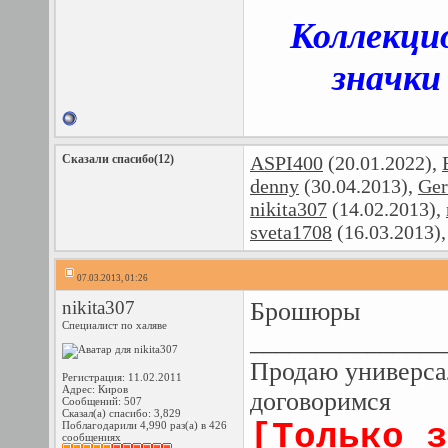
Коллекци
значки
Сказали спасибо(12)
ASPI400
(20.01.2022),
denny
(30.04.2013),
Ger
nikita307
(14.02.2013),
sveta1708
(16.03.2013)
07.03.2013, 01:26
nikita307
Брошюры
Специалист по халяве
_______________
Продаю универса
Регистрация: 11.02.2011
Адрес: Киров
договоримся
Сообщений: 507
Сказал(а) спасибо: 3,829
[Только з
Поблагодарили 4,990 раз(а) в 426
сообщениях