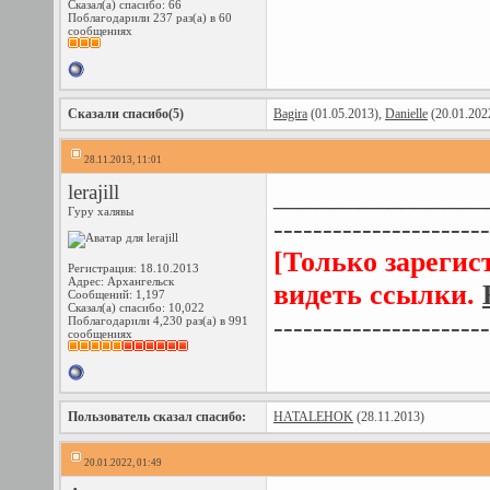
Сказал(а) спасибо: 66
Поблагодарили 237 раз(а) в 60
сообщениях
Сказали спасибо(5)
Bagira
(01.05.2013),
Danielle
(20.01.202
28.11.2013, 11:01
lerajill
_______________
Гуру халявы
----------------------
[Только зарегис
Регистрация: 18.10.2013
Адрес: Архангельск
видеть ссылки.
Сообщений: 1,197
Сказал(а) спасибо: 10,022
----------------------
Поблагодарили 4,230 раз(а) в 991
сообщениях
Пользователь сказал cпасибо:
HATALEHOK
(28.11.2013)
20.01.2022, 01:49