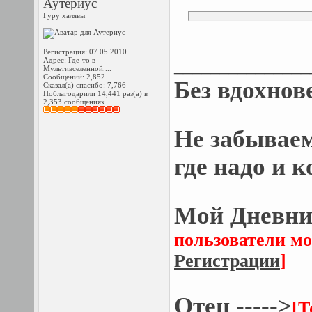
Аутериус
Гуру халявы
Регистрация: 07.05.2010
Адрес: Где-то в
_______________
Мультивселенной....
Сообщений: 2,852
Без вдохнов
Сказал(а) спасибо: 7,766
Поблагодарили 14,441 раз(а) в
2,353 сообщениях
Не забывае
где надо и к
Мой Дневник
пользователи мо
Регистрации
]
Отец ----->
[Т