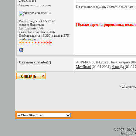
Специалист по халяве
Из местного музея. Значок и ещё что-т
Регистрация: 24.05.2016
[Только зарегистрированные пользо
Адрес: Норильск
Сообщений: 370
Сказал(а) спасибо: 2,456
Поблагодарили 3,357 раз(а) в 375
сообщениях
Сказали спасибо(7)
ASPI400
(03.04.2021),
bubukisapisa
(04
Metalhead
(02.04.2021),
Фри-Да
(02.04.
«
Предыду
© 2007 - 2025 
Jelsoft En