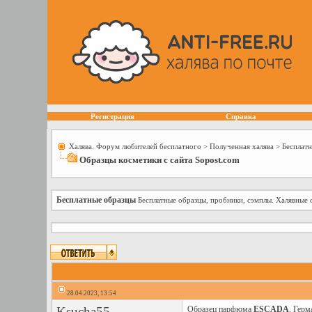
Регистрация
Справка
Халява. Форум любителей бесплатного
>
Полученная халява
>
Бесплат
Образцы косметики с сайта Sopost.com
Бесплатные образцы
Бесплатные образцы, пробники, сэмплы. Халявные 
28.04.2023, 13:54
Ksucha55
Образец парфюма
ESCADA
. Герм