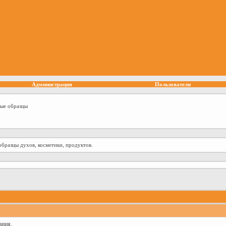
Администрация
Пользователи
ные образцы
образцы духов, косметики, продуктов.
ания.