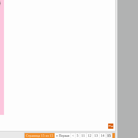
Страница 15 из 15
«
Первая
<
5
11
12
13
14
15