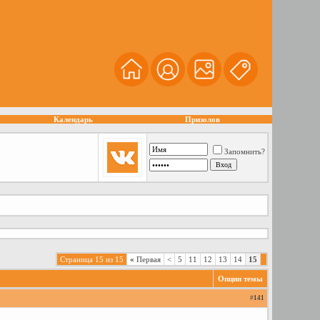
Календарь
Призолов
Запомнить?
Страница 15 из 15
«
Первая
<
5
11
12
13
14
15
Опции темы
#
141