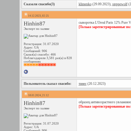
Сказали спасибо(3)
klimenko
(29.09.2023),
steppewolf
(2
14.12.2023, 02:25
Hinhin87
сыворотка L'Oreal Paris 12% Pure V
[Только зарегистрированные пол
Эксперт по халяве
Регистрация: 31.07.2020
Адрес: UA
Сообщений: 906
Сказал(а) спасибо: 466
Поблагодарили 3,581 раз(а) в 828
сообщениях
Пользователь сказал cпасибо:
тинес
(20.12.2023)
18.01.2024, 21:12
Hinhin87
образец антивозрастного увлажняюще
[Только зарегистрированные пол
Эксперт по халяве
Регистрация: 31.07.2020
Адрес: UA
Сообщений: 906