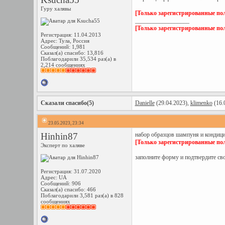
Гуру халявы
[Только зарегистрированные пол
__________________
[Только зарегистрированные пол
Регистрация: 11.04.2013
Адрес: Тула, Россия
Сообщений: 1,981
Сказал(а) спасибо: 13,816
Поблагодарили 35,534 раз(а) в
2,214 сообщениях
Сказали спасибо(5)
Danielle
(29.04.2023),
klimenko
(16.
23.05.2023, 23:34
Hinhin87
набор образцов шампуня и кондици
[Только зарегистрированные пол
Эксперт по халяве
заполните форму и подтвердите св
Регистрация: 31.07.2020
Адрес: UA
Сообщений: 906
Сказал(а) спасибо: 466
Поблагодарили 3,581 раз(а) в 828
сообщениях