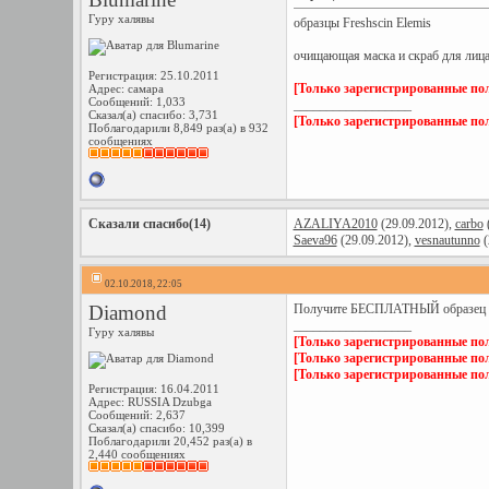
Гуру халявы
образцы Freshscin Elemis
очищающая маска и скраб для лиц
Регистрация: 25.10.2011
[Только зарегистрированные пол
Адрес: самара
Сообщений: 1,033
__________________
Сказал(а) спасибо: 3,731
[Только зарегистрированные пол
Поблагодарили 8,849 раз(а) в 932
сообщениях
Сказали спасибо(14)
AZALIYA2010
(29.09.2012),
carbo
(
Saeva96
(29.09.2012),
vesnautunno
(
02.10.2018, 22:05
Diamond
Получите БЕСПЛАТНЫЙ образец Ele
__________________
Гуру халявы
[Только зарегистрированные пол
[Только зарегистрированные пол
[Только зарегистрированные пол
Регистрация: 16.04.2011
Адрес: RUSSIA Dzubga
Сообщений: 2,637
Сказал(а) спасибо: 10,399
Поблагодарили 20,452 раз(а) в
2,440 сообщениях