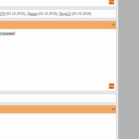
978
(03.10.2018),
Дашан
(02.10.2018),
Надя33
(03.10.2018)
#
3
истрации
]
#
4