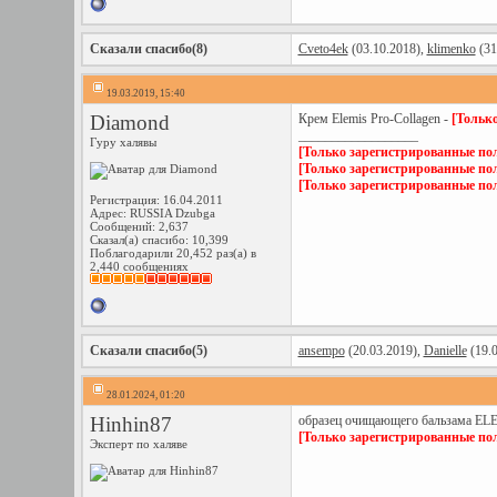
Сказали спасибо(8)
Cveto4ek
(03.10.2018),
klimenko
(31
19.03.2019, 15:40
Diamond
Крем Elemis Pro-Collagen -
[Тольк
__________________
Гуру халявы
[Только зарегистрированные пол
[Только зарегистрированные пол
[Только зарегистрированные пол
Регистрация: 16.04.2011
Адрес: RUSSIA Dzubga
Сообщений: 2,637
Сказал(а) спасибо: 10,399
Поблагодарили 20,452 раз(а) в
2,440 сообщениях
Сказали спасибо(5)
ansempo
(20.03.2019),
Danielle
(19.0
28.01.2024, 01:20
Hinhin87
образец очищающего бальзама ELE
[Только зарегистрированные пол
Эксперт по халяве