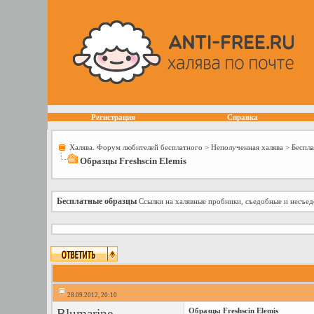
Регистрация
Справка
Халява. Форум любителей бесплатного
>
Неполученная халява
>
Беспл
Образцы Freshscin Elemis
Бесплатные образцы
Ссылки на халявные пробники, съедобные и несъе
28.09.2012, 20:10
Blumarine
Образцы Freshscin Elemis