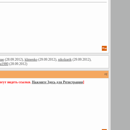
mao
(28.09.2012),
klimenko
(29.09.2012),
nikolzarik
(29.09.2012),
а1980
(28.09.2012)
#
2
огут видеть ссылки.
Нажмите Здесь для Регистрации
]