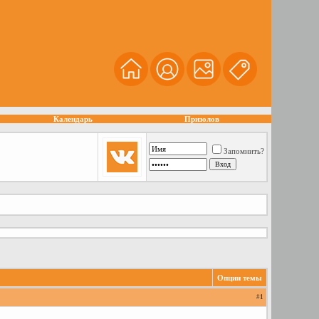
Календарь
Призолов
Запомнить?
Опции темы
#
1