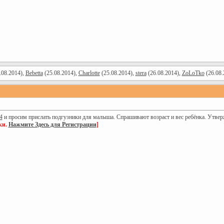
.08.2014),
Bebetta
(25.08.2014),
Charlotte
(25.08.2014),
stera
(26.08.2014),
ZoLoTko
(26.08.
4
и просим прислать подгузники для малыша. Спрашивают возраст и вес ребёнка. Утвержд
ки.
Нажмите Здесь для Регистрации
]