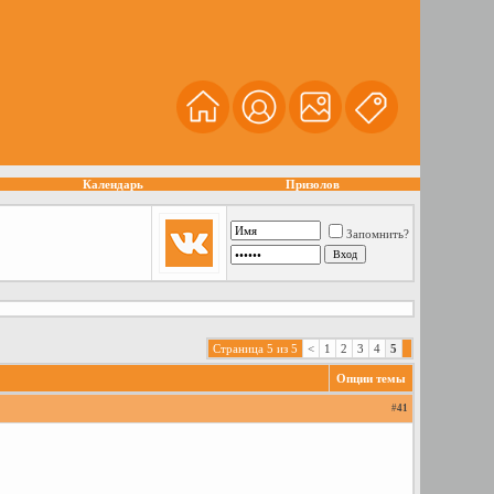
Календарь
Призолов
Запомнить?
Страница 5 из 5
<
1
2
3
4
5
Опции темы
#
41