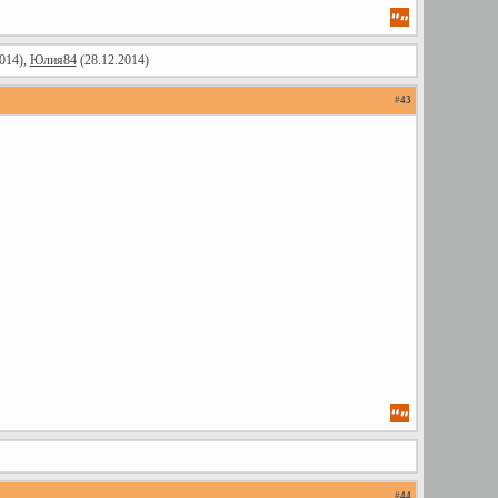
014),
Юлия84
(28.12.2014)
#
43
#
44