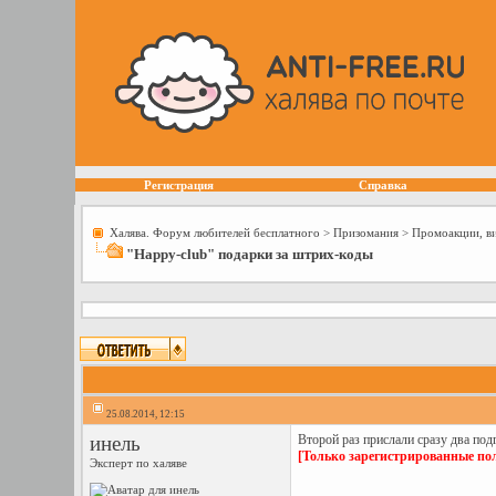
Регистрация
Справка
Халява. Форум любителей бесплатного
>
Призомания
>
Промоакции, в
"Happy-club" подарки за штрих-коды
25.08.2014, 12:15
инель
Второй раз прислали сразу два подг
[Только зарегистрированные пол
Эксперт по халяве