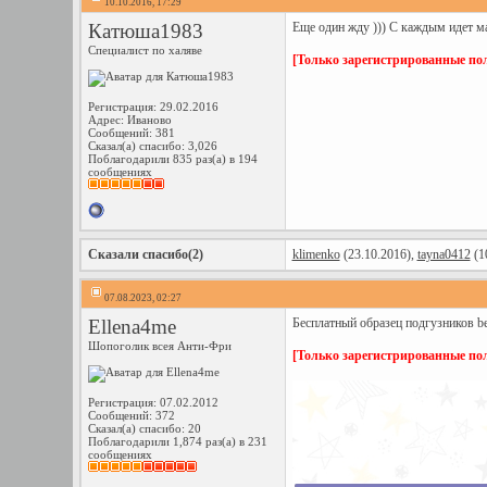
10.10.2016, 17:29
Катюша1983
Еще один жду ))) С каждым идет ма
Специалист по халяве
[Только зарегистрированные пол
Регистрация: 29.02.2016
Адрес: Иваново
Сообщений: 381
Сказал(а) спасибо: 3,026
Поблагодарили 835 раз(а) в 194
сообщениях
Сказали спасибо(2)
klimenko
(23.10.2016),
tayna0412
(1
07.08.2023, 02:27
Ellena4me
Бесплатный образец подгузников be
Шопоголик всея Анти-Фри
[Только зарегистрированные пол
Регистрация: 07.02.2012
Сообщений: 372
Сказал(а) спасибо: 20
Поблагодарили 1,874 раз(а) в 231
сообщениях