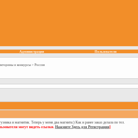
Администрация
Пользователи
икторины и конкурсы
>
Россия
узника и магнитик. Теперь у меня два магнита:) Как и ранее заказ делала по тел.
ьзователи могут видеть ссылки.
Нажмите Здесь для Регистрации
]