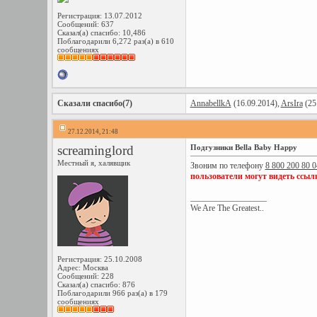
Регистрация: 13.07.2012
Сообщений: 637
Сказал(а) спасибо: 10,486
Поблагодарили 6,272 раз(а) в 610
сообщениях
Сказали спасибо(7)
AnnabellkA
(16.09.2014),
ArsIra
(25
27.12.2014, 21:48
screaminglord
Подгузники Bella Baby Happy
Местный я, халявщик
Звоним по телефону
8 800 200 80 0
пользователи могут видеть ссыл
__________________
We Are The Greatest..
Регистрация: 25.10.2008
Адрес: Москва
Сообщений: 228
Сказал(а) спасибо: 876
Поблагодарили 966 раз(а) в 179
сообщениях