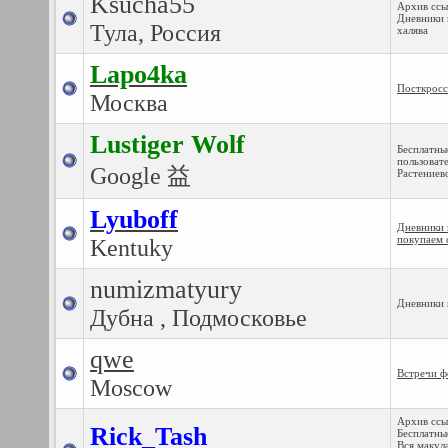
Ksucha55
Архив ссы
Дневники 
Тула, Россия
халява
Lapo4ka
Посткросс
Москва
Lustiger Wolf
Бесплатны
пользоват
Google 益
Растениев
Lyuboff
Дневники 
покупаем 
Kentuky
numizmatyury
Дневники 
Дубна , Подмосковье
qwe
Встречи 
Moscow
Архив ссы
Rick_Tash
Бесплатны
Вся макул