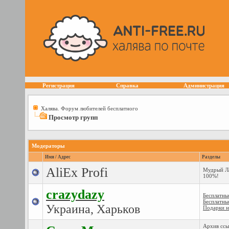
Регистрация
Справка
Администрация
Халява. Форум любителей бесплатного
Просмотр групп
Модераторы
Имя / Адрес
Разделы
AliEx Profi
Мудрый Ла
100%!
crazydazy
Бесплатны
Бесплатны
Украина, Харьков
Подарки н
Архив ссы