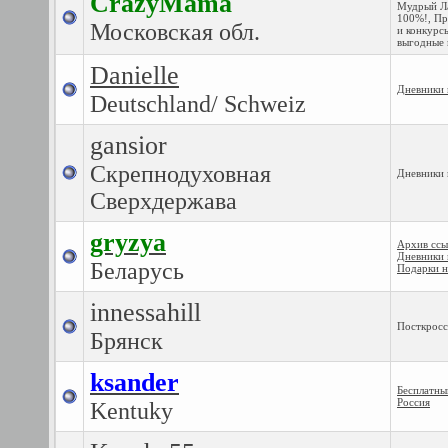
CrazyMama
Мудрый Ла
100%!
,
Пр
Московская обл.
и конкурс
выгодные 
Danielle
Дневники 
Deutschland/ Schweiz
gansior
Скрепнодуховная
Дневники 
Сверхдержава
gryzya
Архив ссы
Дневники 
Беларусь
Подарки н
innessahill
Посткросс
Брянск
ksander
Бесплатны
Россия
Kentuky