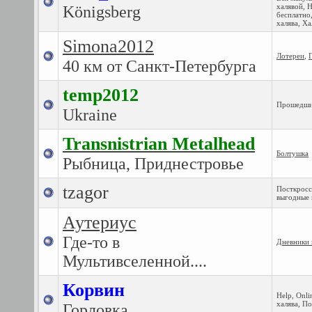
халявой
,
Н
Königsberg
бесплатно
халява
,
Ха
Simona2012
Лотереи
,
40 км от Санкт-Петербурга
temp2012
Прошедши
Ukraine
Transnistrian Metalhead
Болтушка
Рыбница, Приднестровье
tzagor
Посткросс
выгодные 
Аутериус
Где-то в
Дневники 
Мультивселенной....
Корвин
Help
,
Onli
халява
,
По
Горловка