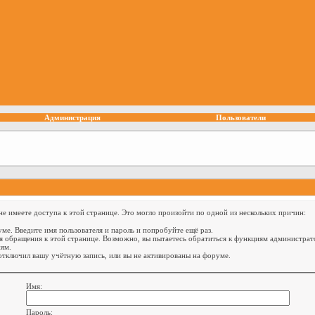
Администрация
Пользователи
е имеете доступа к этой странице. Это могло произойти по одной из нескольких причин:
ме. Введите имя пользователя и пароль и попробуйте ещё раз.
я обращения к этой странице. Возможно, вы пытаетесь обратиться к функциям администрат
ям.
тключил вашу учётную запись, или вы не активированы на форуме.
Имя:
Пароль: