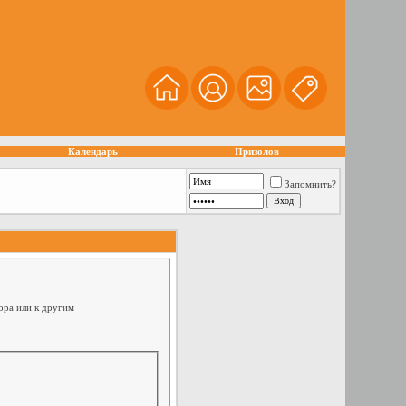
Календарь
Призолов
Запомнить?
ора или к другим