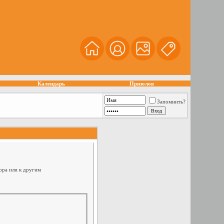
Календарь
Призолов
Запомнить?
ора или к другим