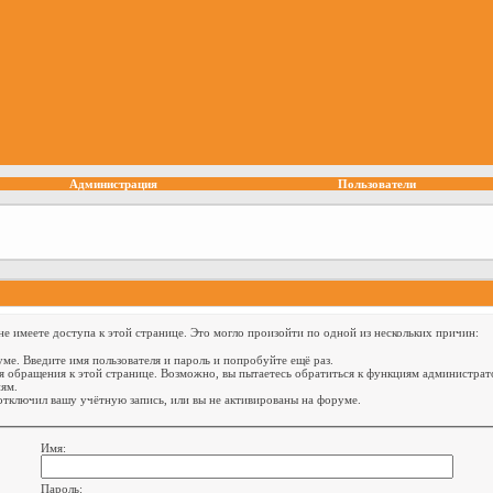
Администрация
Пользователи
е имеете доступа к этой странице. Это могло произойти по одной из нескольких причин:
ме. Введите имя пользователя и пароль и попробуйте ещё раз.
я обращения к этой странице. Возможно, вы пытаетесь обратиться к функциям администрат
ям.
тключил вашу учётную запись, или вы не активированы на форуме.
Имя:
Пароль: