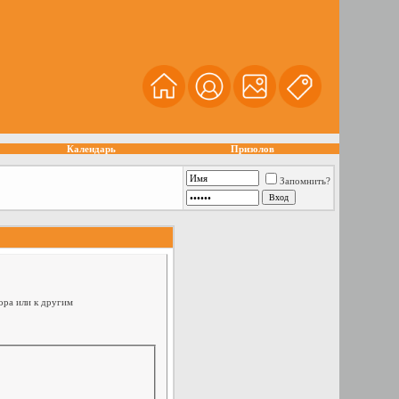
Календарь
Призолов
Запомнить?
ора или к другим