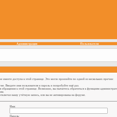
Администрация
Пользователи
е имеете доступа к этой странице. Это могло произойти по одной из нескольких причин:
ме. Введите имя пользователя и пароль и попробуйте ещё раз.
я обращения к этой странице. Возможно, вы пытаетесь обратиться к функциям администрат
ям.
тключил вашу учётную запись, или вы не активированы на форуме.
Имя:
Пароль: