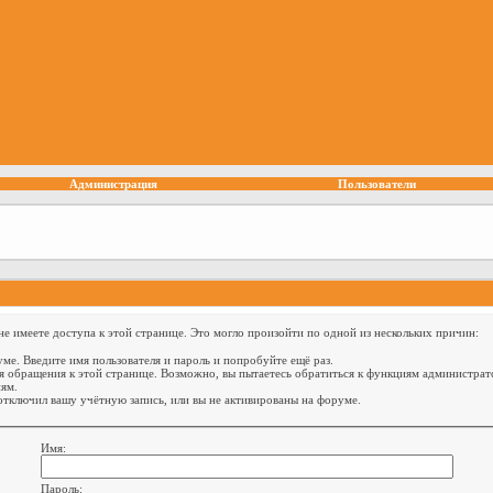
Администрация
Пользователи
е имеете доступа к этой странице. Это могло произойти по одной из нескольких причин:
ме. Введите имя пользователя и пароль и попробуйте ещё раз.
я обращения к этой странице. Возможно, вы пытаетесь обратиться к функциям администрат
ям.
тключил вашу учётную запись, или вы не активированы на форуме.
Имя:
Пароль: