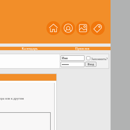
Календарь
Призолов
Запомнить?
ора или к другим