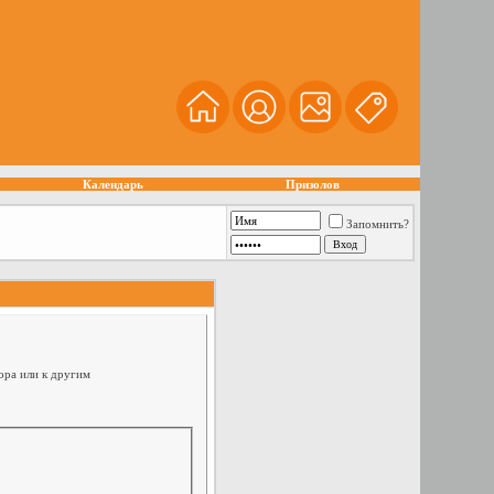
Календарь
Призолов
Запомнить?
ора или к другим