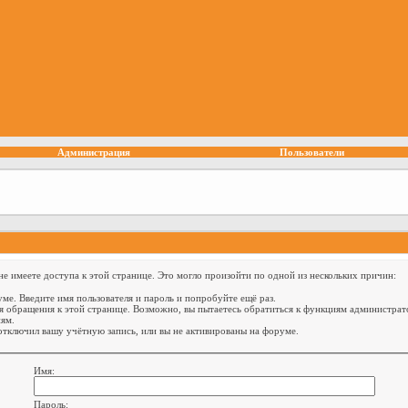
Администрация
Пользователи
е имеете доступа к этой странице. Это могло произойти по одной из нескольких причин:
ме. Введите имя пользователя и пароль и попробуйте ещё раз.
я обращения к этой странице. Возможно, вы пытаетесь обратиться к функциям администрат
ям.
тключил вашу учётную запись, или вы не активированы на форуме.
Имя:
Пароль: