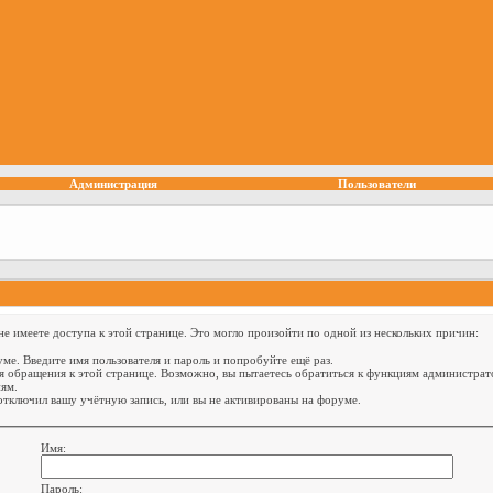
Администрация
Пользователи
е имеете доступа к этой странице. Это могло произойти по одной из нескольких причин:
ме. Введите имя пользователя и пароль и попробуйте ещё раз.
я обращения к этой странице. Возможно, вы пытаетесь обратиться к функциям администрат
ям.
тключил вашу учётную запись, или вы не активированы на форуме.
Имя:
Пароль: