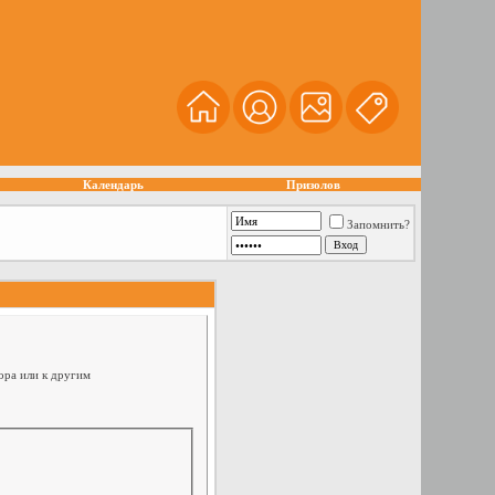
Календарь
Призолов
Запомнить?
ора или к другим