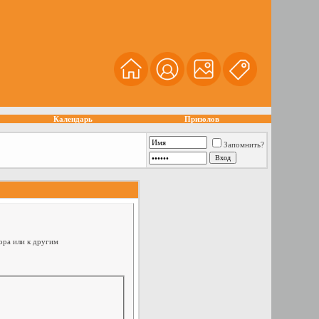
Календарь
Призолов
Запомнить?
ора или к другим