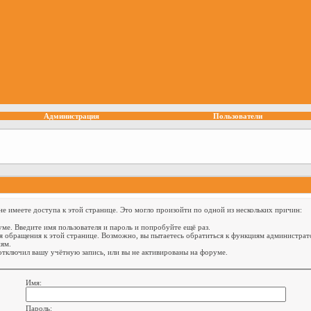
Администрация
Пользователи
е имеете доступа к этой странице. Это могло произойти по одной из нескольких причин:
ме. Введите имя пользователя и пароль и попробуйте ещё раз.
я обращения к этой странице. Возможно, вы пытаетесь обратиться к функциям администрат
ям.
тключил вашу учётную запись, или вы не активированы на форуме.
Имя:
Пароль: