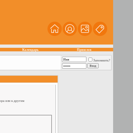
Календарь
Призолов
Запомнить?
ора или к другим