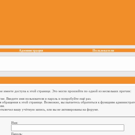
Администрация
Пользователи
е имеете доступа к этой странице. Это могло произойти по одной из нескольких причин:
ме. Введите имя пользователя и пароль и попробуйте ещё раз.
я обращения к этой странице. Возможно, вы пытаетесь обратиться к функциям администрат
ям.
тключил вашу учётную запись, или вы не активированы на форуме.
Имя:
Пароль: