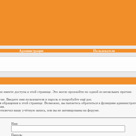
Администрация
Пользователи
е имеете доступа к этой странице. Это могло произойти по одной из нескольких причин:
ме. Введите имя пользователя и пароль и попробуйте ещё раз.
я обращения к этой странице. Возможно, вы пытаетесь обратиться к функциям администрат
ям.
тключил вашу учётную запись, или вы не активированы на форуме.
Имя:
Пароль: