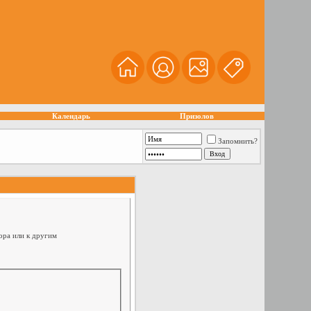
Календарь
Призолов
Запомнить?
ора или к другим