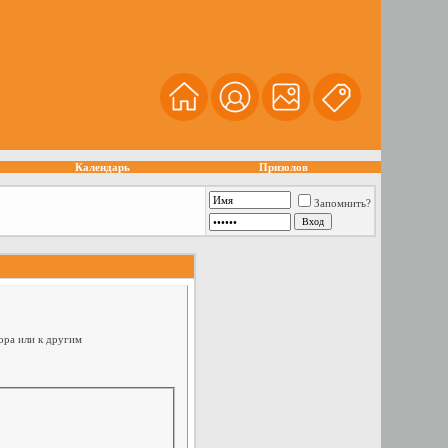
Календарь
Призолов
Запомнить?
ора или к другим