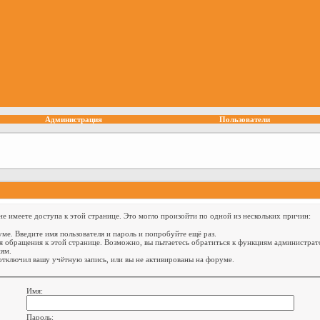
Администрация
Пользователи
е имеете доступа к этой странице. Это могло произойти по одной из нескольких причин:
ме. Введите имя пользователя и пароль и попробуйте ещё раз.
я обращения к этой странице. Возможно, вы пытаетесь обратиться к функциям администрат
ям.
тключил вашу учётную запись, или вы не активированы на форуме.
Имя:
Пароль: