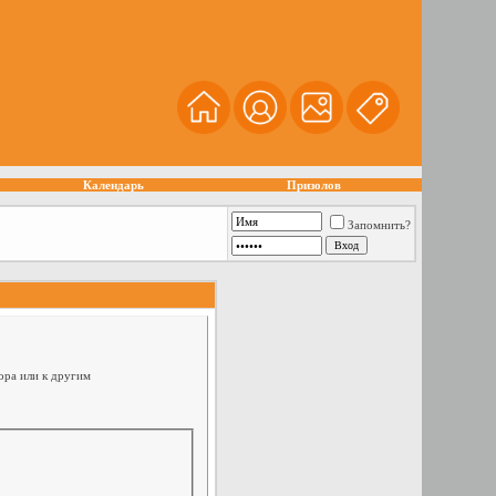
Календарь
Призолов
Запомнить?
ора или к другим