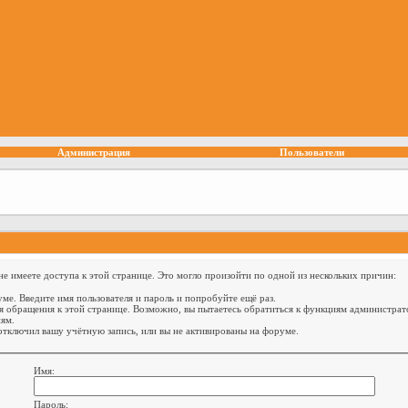
Администрация
Пользователи
е имеете доступа к этой странице. Это могло произойти по одной из нескольких причин:
ме. Введите имя пользователя и пароль и попробуйте ещё раз.
я обращения к этой странице. Возможно, вы пытаетесь обратиться к функциям администрат
ям.
тключил вашу учётную запись, или вы не активированы на форуме.
Имя:
Пароль: