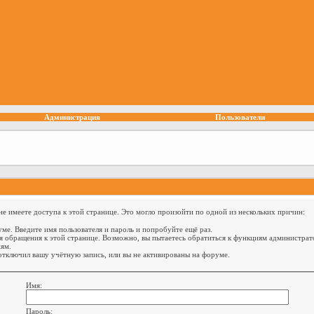
Администрация
Пользователи
е имеете доступа к этой странице. Это могло произойти по одной из нескольких причин:
ме. Введите имя пользователя и пароль и попробуйте ещё раз.
я обращения к этой странице. Возможно, вы пытаетесь обратиться к функциям администрат
ям.
тключил вашу учётную запись, или вы не активированы на форуме.
Имя:
Пароль: