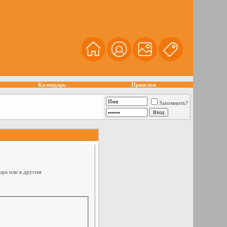
Календарь
Призолов
Запомнить?
ора или к другим