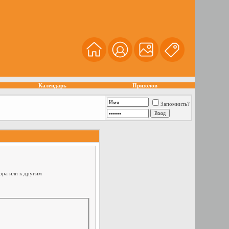
Календарь
Призолов
Запомнить?
ора или к другим