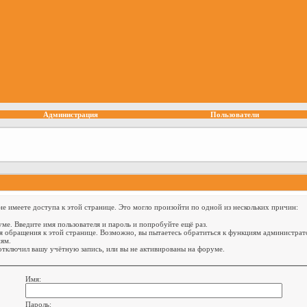
Администрация
Пользователи
е имеете доступа к этой странице. Это могло произойти по одной из нескольких причин:
ме. Введите имя пользователя и пароль и попробуйте ещё раз.
я обращения к этой странице. Возможно, вы пытаетесь обратиться к функциям администрат
ям.
тключил вашу учётную запись, или вы не активированы на форуме.
Имя:
Пароль: