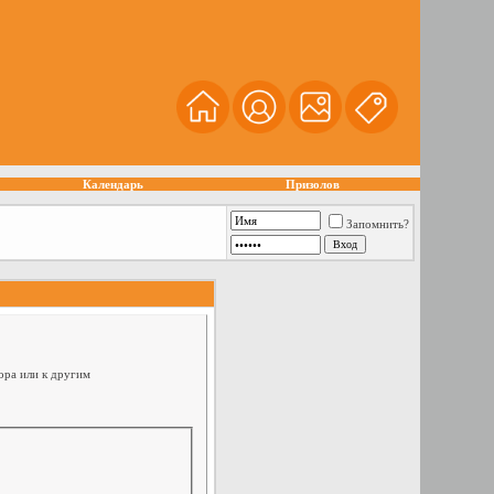
Календарь
Призолов
Запомнить?
ора или к другим