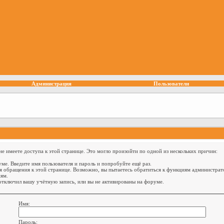
Администрация
Пользователи
е имеете доступа к этой странице. Это могло произойти по одной из нескольких причин:
ме. Введите имя пользователя и пароль и попробуйте ещё раз.
я обращения к этой странице. Возможно, вы пытаетесь обратиться к функциям администрат
ям.
тключил вашу учётную запись, или вы не активированы на форуме.
Имя:
Пароль: