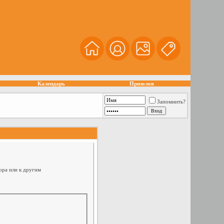
Календарь
Призолов
Запомнить?
ора или к другим