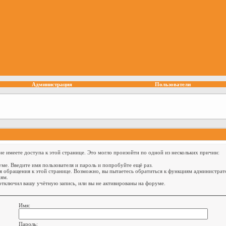
Администрация
Пользователи
е имеете доступа к этой странице. Это могло произойти по одной из нескольких причин:
ме. Введите имя пользователя и пароль и попробуйте ещё раз.
я обращения к этой странице. Возможно, вы пытаетесь обратиться к функциям администрат
ям.
тключил вашу учётную запись, или вы не активированы на форуме.
Имя:
Пароль: