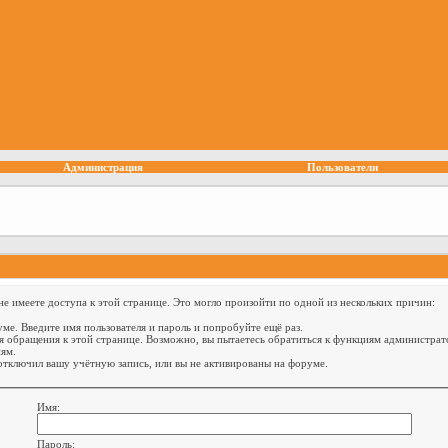
Администрация
Пользователи
е имеете доступа к этой странице. Это могло произойти по одной из нескольких причин:
ме. Введите имя пользователя и пароль и попробуйте ещё раз.
я обращения к этой странице. Возможно, вы пытаетесь обратиться к функциям администрат
ям.
тключил вашу учётную запись, или вы не активированы на форуме.
Имя:
Пароль: