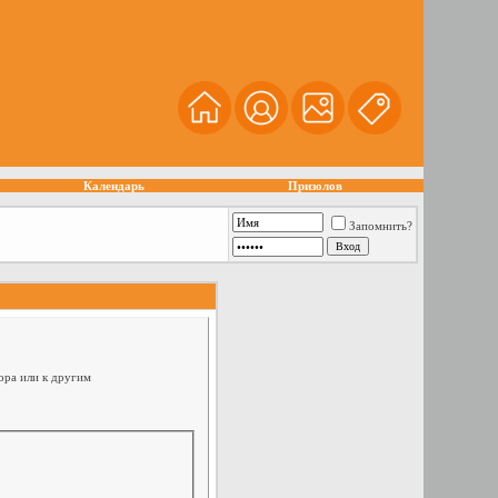
Календарь
Призолов
Запомнить?
ора или к другим