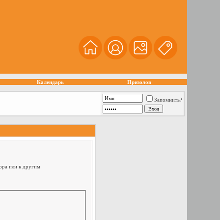
Календарь
Призолов
Запомнить?
ора или к другим