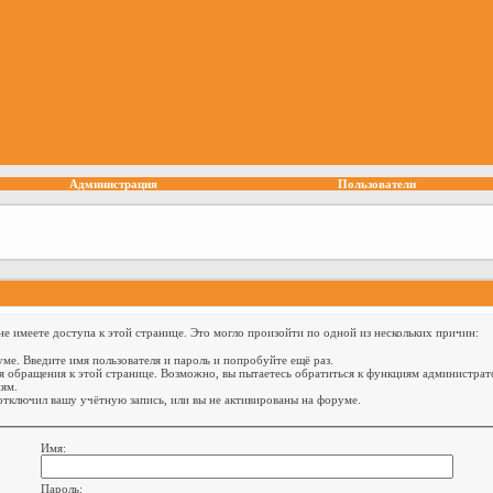
Администрация
Пользователи
е имеете доступа к этой странице. Это могло произойти по одной из нескольких причин:
ме. Введите имя пользователя и пароль и попробуйте ещё раз.
я обращения к этой странице. Возможно, вы пытаетесь обратиться к функциям администрат
ям.
тключил вашу учётную запись, или вы не активированы на форуме.
Имя:
Пароль: