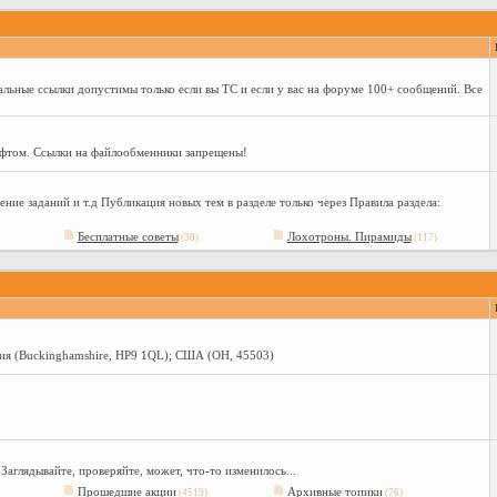
альные ссылки допустимы только если вы ТС и если у вас на форуме 100+ сообщений. Все
офтом. Ссылки на файлообменники запрещены!
ние заданий и т.д Публикация новых тем в разделе только через Правила раздела:
Бесплатные советы
Лохотроны. Пирамиды
(30)
(117)
глия (Buckinghamshire, HP9 1QL); США (OH, 45503)
аглядывайте, проверяйте, может, что-то изменилось...
Прошедшие акции
Архивные топики
(4519)
(76)