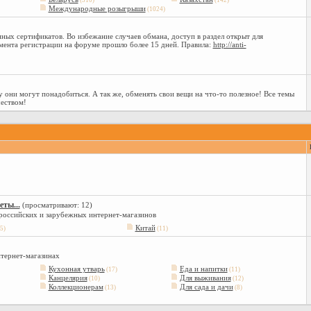
(310)
(142)
Международные розыгрыши
(1024)
ных сертификатов. Во избежание случаев обмана, доступ в раздел открыт для
мента регистрации на форуме прошло более 15 дней. Правила:
http://anti-
 они могут понадобиться. А так же, обменять свои вещи на что-то полезное! Все темы
еством!
ты...
(просматривают: 12)
 российских и зарубежных интернет-магазинов
Китай
5)
(11)
нтернет-магазинах
Кухонная утварь
Еда и напитки
(17)
(11)
Канцелярия
Для выживания
(10)
(12)
Коллекционерам
Для сада и дачи
(13)
(8)