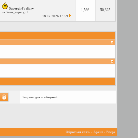
Supergirl's diary
1,566
50,825
от
Your_supergirl
18.02.2026
13:59
Закрыто для сообщений
Обратная связь
-
Архив
-
Вверх