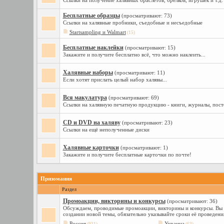
Ссылки на получение халявных браслетов, брелков, игрушек и т.д.
Бесплатные образцы
(просматривают: 73)
Ссылки на халявные пробники, съедобные и несъедобные
Startsampling и Walmart
(15)
Бесплатные наклейки
(просматривают: 15)
Закажите и получите бесплатно всё, что можно наклеить...
Халявные наборы
(просматривают: 11)
Если хотят прислать целый набор халявы...
Вся макулатура
(просматривают: 69)
Ссылки на халявную печатную продукцию - книги, журналы, пост
CD и DVD на халяву
(просматривают: 23)
Ссылки на ещё неполученные диски
Халявные карточки
(просматривают: 1)
Закажите и получите бесплатные карточки по почте!
Призомания
Раздел
Промоакции, викторины и конкурсы
(просматривают: 36)
Обсуждаем, проводимые промоакции, викторины и конкурсы. Вы уз
создании новой темы, обязательно указывайте сроки её проведени
Россия
Украина