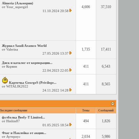
Almeria (Альмерия)
4,606
37,510
от
Your_supergirl
11.10.2024
20:58
Журнал Saudi Aramco World
1,735
17,411
от
Valerina
27.05.2026
13:37
Диск и каталог от корпорации...
411
6,543
от
Корвин
22.04.2023
22:05
Карточка GeorgeS (Privilege...
411
8,565
от
WITALIK2022
24.11.2022
14:28
Последнее сообщение
Темы
Сообщений
футболкa Beefy-T Limited...
494
1,826
от
Hinhin87
01.05.2025
18:54
Флаг и Наклейка от акции...
2,034
5,986
от
Аутериус