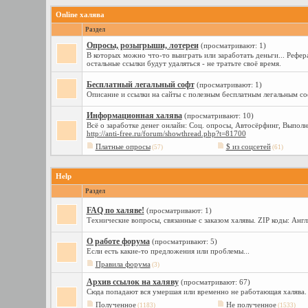
Online халява
Раздел
Опросы, розыгрыши, лотереи
(просматривают: 1)
В которых можно что-то выиграть или заработать деньги... Рефер
остальные ссылки будут удаляться - не тратьте своё время.
Бесплатный легальный софт
(просматривают: 1)
Описание и ссылки на сайты с полезным бесплатным легальным с
Информационная халява
(просматривают: 10)
Всё о заработке денег онлайн: Соц. опросы, Автосёрфинг, Выполне
http://anti-free.ru/forum/showthread.php?t=81700
Платные опросы
$ из соцсетей
(57)
(61)
Help
Раздел
FAQ по халяве!
(просматривают: 1)
Технические вопросы, связанные с заказом халявы. ZIP коды: Ан
О работе форума
(просматривают: 5)
Если есть какие-то предложения или проблемы...
Правила форума
(3)
Архив ссылок на халяву
(просматривают: 67)
Сюда попадают вся умершая или временно не работающая халява. З
Полученное
Не полученное
(1183)
(1533)