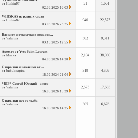
31
1,651
от
Hinhin87
02.03.2025
16:03
WHISKAS из разных стран
940
22,575
от
Hinhin87
03.03.2026
23:25
Блокнот и открытки в подарок...
502
9,311
от
Valerina
03.10.2025
12:55
Аромат от Yves Saint Laurent
2,104
38,080
от
Mavka
04.08.2026
14:20
Открытки и наклейки от ...
319
4,309
от
bubukisapisa
18.02.2024
21:04
*RIP* Сергей Юрский - актер
2,575
17,683
от
Valerina
16.05.2026
15:39
Открытки про гололёд
305
6,676
от
Valerina
16.06.2026
14:25