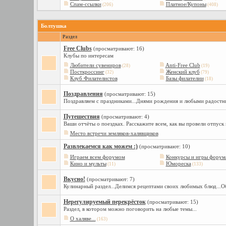
Спам-ссылки
Платное/Купоны
(206)
(408)
Болтушка
Раздел
Free Сlubs
(просматривают: 16)
Клубы по интересам
Любители сувениров
Anti-Free Club
(28)
(19)
Посткроссинг
Женский клуб
(32)
(79)
Клуб Филателистов
Базы филателии
(18)
Поздравления
(просматривают: 15)
Поздравляем с праздниками...Днями рождения и любыми радостн
Путешествия
(просматривают: 4)
Ваши отчёты о поездках. Расскажите всем, как вы провели отпуск
Место встречи земляков-халявщиков
Развлекаемся как можем :)
(просматривают: 10)
Играем всем форумом
Конкурсы и игры форум
Кино и мульты
Юмореска
(11)
(133)
Вкусно!
(просматривают: 7)
Кулинарный раздел...Делимся рецептами своих любимых блюд...О
Нерегулируемый перекрёсток
(просматривают: 15)
Раздел, в котором можно поговорить на любые темы...
О халяве...
(163)