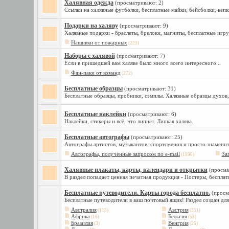
Халявная одежда
(просматривают: 2)
Ссылки на халявные футболки, бесплатные майки, бейсболки, кепк
Подарки на халяву
(просматривают: 9)
Халявные подарки - браслеты, брелоки, магниты, бесплатные игру
Нашивки от пожарных
(223)
Наборы с халявой
(просматривают: 7)
Если в пришедшей вам халяве было много всего интересного...
Фан-паки от команд
(272)
Бесплатные образцы
(просматривают: 31)
Бесплатные образцы, пробники, сэмплы. Халявные образцы духов,
Бесплатные наклейки
(просматривают: 6)
Наклейки, стикеры и всё, что липнет. Липкая халява.
Бесплатные автографы
(просматривают: 25)
Автографы артистов, музыкантов, спортсменов и просто знамени
Автографы, полученные запросом по e-mail
За
(1996)
Халявные плакаты, карты, календари и открытки
(просма
В раздел попадает ценная печатная продукция - Постеры, бесплатн
Бесплатные путеводители. Карты города бесплатно.
(просм
Бесплатные путеводители в ваш почтовый ящик! Раздел создан для
Австралия
Австрия
(113)
(351)
Африка
Бельгия
(16)
(53)
Бразилия
Венгрия
(3)
(25)