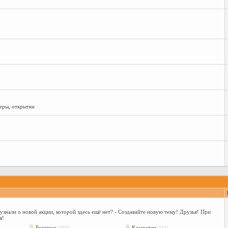
еры, открытки
нали о новой акции, которой здесь ещё нет? - Создавайте новую тему! Друзья! При
я!
Беларусь
Казахстан