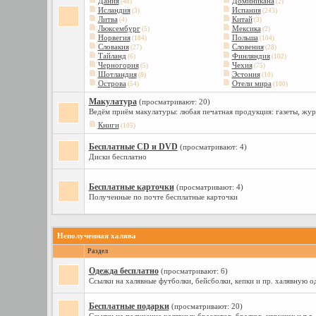
Дания
Доминикана
(48)
(2)
Исландия
Испания
(3)
(243)
Литва
Китай
(4)
(3)
Люксембург
Мексика
(5)
(2)
Норвегия
Польша
(184)
(104)
Словакия
Словения
(27)
(28)
Тайланд
Финляндия
(6)
(102)
Черногория
Чехия
(5)
(75)
Шотландия
Эстония
(8)
(10)
Острова
Отели мира
(54)
(100)
Макулатура
(просматривают: 20)
Ведём приём макулатуры: любая печатная продукция: газеты, жу
Книги
(105)
Бесплатные CD и DVD
(просматривают: 4)
Диски бесплатно
Бесплатные карточки
(просматривают: 4)
Полученные по почте бесплатные карточки
Неполученная халява
Раздел
Одежда бесплатно
(просматривают: 6)
Ссылки на халявные футболки, бейсболки, кепки и пр. халявную 
Бесплатные подарки
(просматривают: 20)