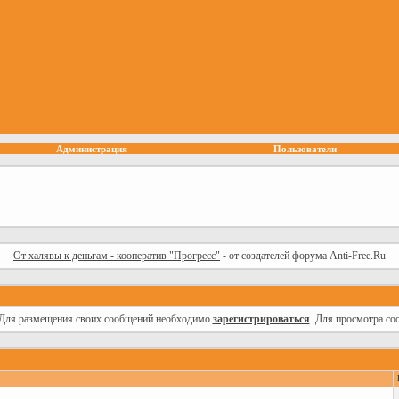
Администрация
Пользователи
От халявы к деньгам - кооператив "Прогресс"
- от создателей форума Anti-Free.Ru
Для размещения своих сообщений необходимо
зарегистрироваться
. Для просмотра со