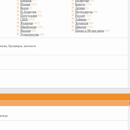
Израиль
Ирландия
(7)
(30)
Италия
Канада
(182)
(133)
Корея
Латвия
(3)
(5)
Н.Зеландия
Нидерланды
(25)
(38)
Португалия
Россия
(60)
(321)
США
Тайвань
(384)
(3)
Франция
Хорватия
(367)
(49)
Швейцария
Швеция
(126)
(158)
Япония
Парки и Музеи мира
(65)
(36)
Турагентства
(68)
рналы, брошюры, каталоги
одежду