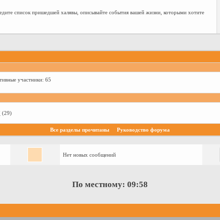
 ведите список пришедшей халявы, описывайте события вашей жизни, которыми хотите
тивные участники: 65
7
(29)
Все разделы прочитаны
Руководство форума
Нет новых сообщений
По местному:
09:58