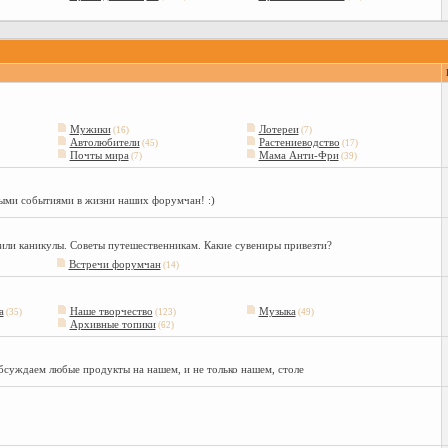
Мужики
Лотереи
(16)
(7)
Автолюбители
Растениеводство
(45)
(17)
Почты мира
Мама Анти-Фри
(7)
(39)
ыми событиями в жизни наших форумчан! :)
 или каникулы. Советы путешественникам. Какие сувениры привезти?
Встречи форумчан
(14)
а
Наше творчество
Музыка
(35)
(123)
(49)
Архивные топики
(62)
бсуждаем любые продукты на нашем, и не только нашем, столе