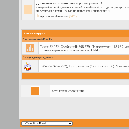
Дневники пользователей
(просматривают: 15)
Создавайте свой дневник и делайте в нём всё, что душе угодно -
поделиться с нами... у вас появятся свои читатели! :)
Архивные Дневники
(1492)
Кто на форуме
Статистика Anti-Free.Ru
Темы: 62,972, Сообщений: 668,679, Пользователи: 118,039,
Ак
Приветствуем нового пользователя,
lifebioli
Сегодня день рождения у
Br0wnie
,
Seine
(52),
Lyasa
,
rave_lm
(39),
Ираида
(36),
Scream9
Есть новые сообщения