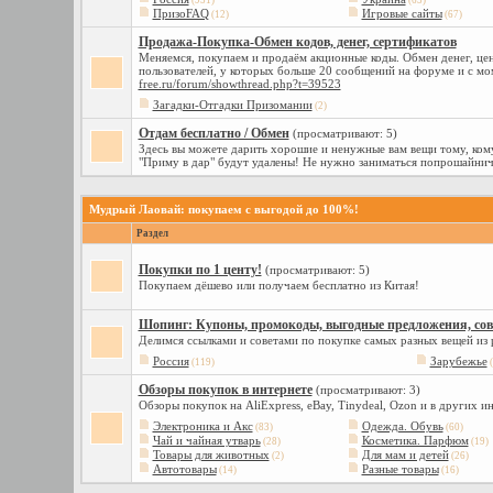
(931)
(63)
ПризоFAQ
Игровые сайты
(12)
(67)
Продажа-Покупка-Обмен кодов, денег, сертификатов
Меняемся, покупаем и продаём акционные коды. Обмен денег, цен
пользователей, у которых больше 20 сообщений на форуме и с мо
free.ru/forum/showthread.php?t=39523
Загадки-Отгадки Призомании
(2)
Отдам бесплатно / Обмен
(просматривают: 5)
Здесь вы можете дарить хорошие и ненужные вам вещи тому, кому
"Приму в дар" будут удалены! Не нужно заниматься попрошайнич
Мудрый Лаовай: покупаем с выгодой до 100%!
Раздел
Покупки по 1 центу!
(просматривают: 5)
Покупаем дёшево или получаем бесплатно из Китая!
Шопинг: Купоны, промокоды, выгодные предложения, сове
Делимся ссылками и советами по покупке самых разных вещей из
Россия
Зарубежье
(119)
(
Обзоры покупок в интернете
(просматривают: 3)
Обзоры покупок на AliExpress, eBay, Tinydeal, Ozon и в других и
Электроника и Акс
Одежда. Обувь
(83)
(60)
Чай и чайная утварь
Косметика. Парфюм
(28)
(19)
Товары для животных
Для мам и детей
(2)
(26)
Автотовары
Разные товары
(14)
(16)