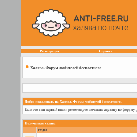
Регистрация
Справка
Халява. Форум любителей бесплатного
Добро пожаловать на Халява. Форум любителей бесплатного.
Если это ваш первый визит, рекомендуем почитать
справку
по форуму. 
Полученная халява
Раздел