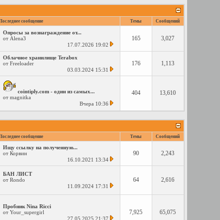
Последнее сообщение
Темы
Сообщений
Опросы за вознаграждение от...
165
3,027
от
Alena3
17.07.2026
19:02
Облачное хранилище Terabox
176
1,113
от
Freeloader
03.03.2024
15:31
cointiply.com - один из самых...
404
13,610
от
magnitka
Вчера
10:36
Последнее сообщение
Темы
Сообщений
Ищу ссылку на полученную...
90
2,243
от
Корвин
16.10.2021
13:34
БАН ЛИСТ
64
2,616
от
Rondo
11.09.2024
17:31
Пробник Nina Ricci
7,925
65,075
от
Your_supergirl
27.05.2025
21:37