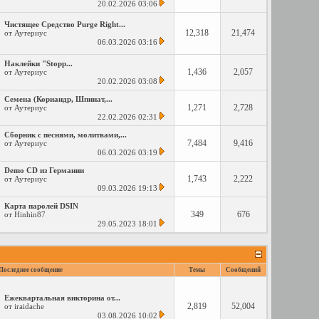
20.02.2026
03:06
Чистящее Средство Purge Right...
12,318
21,474
от
Аутериус
06.03.2026
03:16
Наклейки "Stopp...
1,436
2,057
от
Аутериус
20.02.2026
03:08
Семена (Кориандр, Шпинат,...
1,271
2,728
от
Аутериус
22.02.2026
02:31
Сборник с песнями, молитвами,...
7,484
9,416
от
Аутериус
06.03.2026
03:19
Demo CD из Германии
1,743
2,222
от
Аутериус
09.03.2026
19:13
Карта паролей DSIN
349
676
от
Hinhin87
29.05.2023
18:01
Последнее сообщение
Темы
Сообщений
Ежеквартальная викторина от...
2,819
52,004
от
iraidache
03.08.2026
10:02