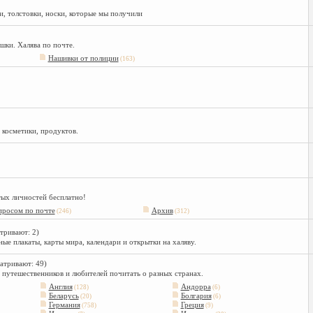
и, толстовки, носки, которые мы получили
шки. Халява по почте.
Нашивки от полиции
(163)
 косметики, продуктов.
тых личностей бесплатно!
просом по почте
Архив
(246)
(312)
тривают: 2)
ые плакаты, карты мира, календари и открытки на халяву.
атривают: 49)
 путешественников и любителей почитать о разных странах.
Англия
Андорра
(128)
(6)
Беларусь
Болгария
(20)
(6)
Германия
Греция
(758)
(9)