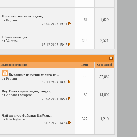
Помогите опознать кодик,...
161
4,629
от
Корвин
23.05.2023
19:41
Обмен закладок
344
2,521
от
Valerina
05.12.2025
15:15
Последнее сообщение
Темы
Сообщений
Выгодные покупки: халява на...
44
57,032
от
Корвин
27.11.2022
19:05
ВкусВилл - промокоды, скидки,...
180
15,802
от
AriadnaThompson
29.08.2024
18:21
Чай шу пуэр фабрики ЦайЧен...
327
1,219
от
Nikolayhense
18.03.2025
14:54