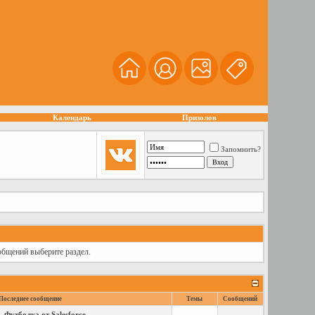
Календарь
Призолов
Запомнить?
общений выберите раздел.
Последнее сообщение
Темы
Сообщений
Футболка от Salesforce