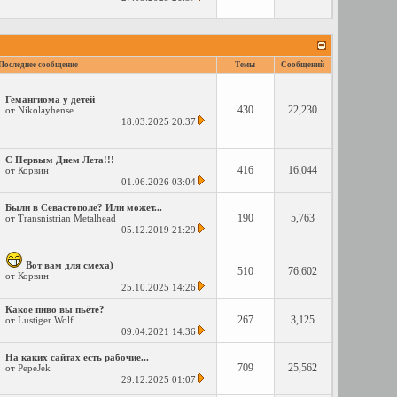
Последнее сообщение
Темы
Сообщений
Гемангиома у детей
430
22,230
от
Nikolayhense
18.03.2025
20:37
С Первым Днем Лета!!!
416
16,044
от
Корвин
01.06.2026
03:04
Были в Севастополе? Или может...
190
5,763
от
Transnistrian Metalhead
05.12.2019
21:29
Вот вам для смеха)
510
76,602
от
Корвин
25.10.2025
14:26
Какое пиво вы пьёте?
267
3,125
от
Lustiger Wolf
09.04.2021
14:36
На каких сайтах есть рабочие...
709
25,562
от
PepeJek
29.12.2025
01:07