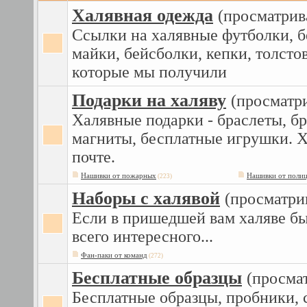
Халявная одежда
(просматрив
Ссылки на халявные футболки, 
майки, бейсболки, кепки, толсто
которые мы получили
Подарки на халяву
(просматр
Халявные подарки - браслеты, бр
магниты, бесплатные игрушки. Х
почте.
Нашивки от пожарных
Нашивки от поли
(223)
Наборы с халявой
(просматри
Если в пришедшей вам халяве б
всего интересного...
Фан-паки от команд
(272)
Бесплатные образцы
(просма
Бесплатные образцы, пробники, 