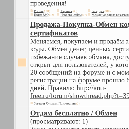
проведения!
Россия
Украина
Беларусь
(931)
(63)
(310)
ПризоFAQ
Игровые сайты
Международные розыгры
(12)
(67)
Продажа-Покупка-Обмен кодо
сертификатов
Меняемся, покупаем и продаём 
коды. Обмен денег, ценных серт
избежание случаев обмана, досту
открыт для пользователей, у кот
20 сообщений на форуме и с мом
регистрации на форуме прошло б
дней. Правила:
http://anti-
free.ru/forum/showthread.php?t=3
Загадки-Отгадки Призомании
(2)
Отдам бесплатно / Обмен
(просматривают: 1)