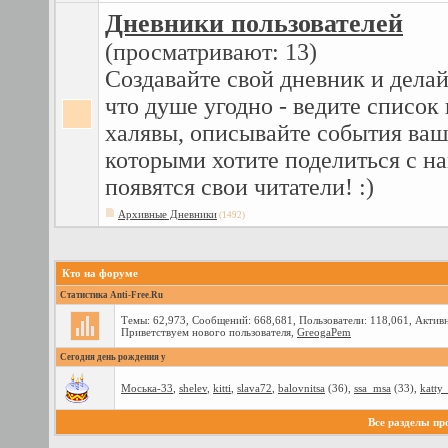
Дневники пользователей
(просматривают: 13)
Создавайте свой дневник и делай
что душе угодно - ведите списо
халявы, описывайте события ваш
которыми хотите поделиться с нам
появятся свои читатели! :)
Архивные Дневники
(1492)
Кто на форуме
Статистика Anti-Free.Ru
Темы: 62,973, Сообщений: 668,681, Пользователи: 118,061,
Активн
Приветствуем нового пользователя,
GreogaPem
Сегодня день рождения у
Моська-33
,
shelev
,
kitti
,
slava72
,
balovnitsa
(36),
ssa_msa
(33),
katty_
Все разделы п