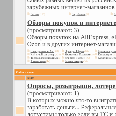
самых разных вещей из российск
зарубежных интернет-магазинов
Россия
Зарубежье
К
(119)
(5)
Обзоры покупок в интернет
(просматривают: 3)
Обзоры покупок на AliExpress, eB
Ozon и в других интернет-магаз
Электроника и Акс
Одежда. Обувь
Кухонная утв
(83)
(60)
Чай и чайная утварь
Косметика. Парфюм
Канцелярия
(28)
(19)
(10
Товары для животных
Для мам и детей
Коллекционер
(2)
(26)
Автотовары
Разные товары
(14)
(16)
Online халява
Раздел
Опросы, розыгрыши, лотере
(просматривают: 1)
В которых можно что-то выиграт
заработать деньги... Реферальны
допустимы только если вы ТС и е