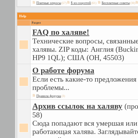
Платные опросы
$ из соцсетей
Бесплатные советы
(57)
(61)
(30)
Help
Раздел
FAQ по халяве!
Технические вопросы, связанные
халявы. ZIP коды: Англия (Bucki
HP9 1QL); США (OH, 45503)
О работе форума
Если есть какие-то предложения
проблемы...
Правила форума
(3)
Архив ссылок на халяву
(пр
58)
Сюда попадают вся умершая или
работающая халява. Заглядывайт