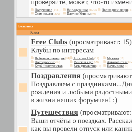
проверяйте, может, что-то измени
Полученное
Не полученное
Прошедшие акции
(1183)
(1533)
(45
Спам-ссылки
Платное/Купоны
(206)
(408)
Болтушка
Раздел
Free Сlubs
(просматривают: 15)
Клубы по интересам
Любители сувениров
Anti-Free Club
Мужики
(28)
(19)
(16)
Посткроссинг
Женский клуб
Автолюбители
(32)
(79)
(45
Клуб Филателистов
Базы филателии
Почты мира
(18)
(7)
Поздравления
(просматривают:
Поздравляем с праздниками...Дн
рождения и любыми радостными
в жизни наших форумчан! :)
Путешествия
(просматривают:
Ваши отчёты о поездках. Расска
как вы провели отпуск или кани