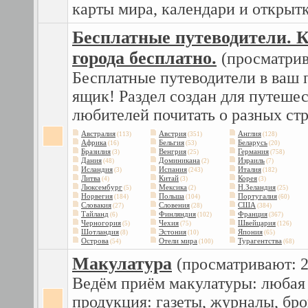
карты мира, календари и открытк
Бесплатные путеводители. 
города бесплатно.
(просматрив
Бесплатные путеводители в ваш 
ящик! Раздел создан для путеше
любителей почитать о разных стр
Австралия
Австрия
Англия
(113)
(351)
(128)
Африка
Бельгия
Беларусь
(16)
(53)
(20)
Бразилия
Венгрия
Германия
(3)
(25)
(758)
Дания
Доминикана
Израиль
(48)
(2)
(7)
Исландия
Испания
Италия
(3)
(243)
(182)
Литва
Китай
Корея
(4)
(3)
(3)
Люксембург
Мексика
Н.Зеландия
(5)
(2)
(25)
Норвегия
Польша
Португалия
(184)
(104)
(60)
Словакия
Словения
США
(27)
(28)
(384)
Тайланд
Финляндия
Франция
(6)
(102)
(367)
Черногория
Чехия
Швейцария
(5)
(75)
(126)
Шотландия
Эстония
Япония
(8)
(10)
(65)
Острова
Отели мира
Турагентства
(54)
(100)
(68)
Макулатура
(просматривают: 2
Ведём приём макулатуры: любая
продукция: газеты, журналы, б