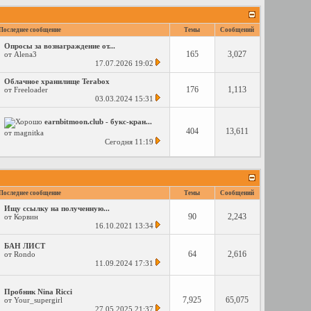
Последнее сообщение
Темы
Сообщений
Опросы за вознаграждение от...
165
3,027
от
Alena3
17.07.2026
19:02
Облачное хранилище Terabox
176
1,113
от
Freeloader
03.03.2024
15:31
earnbitmoon.club - букс-кран...
404
13,611
от
magnitka
Сегодня
11:19
Последнее сообщение
Темы
Сообщений
Ищу ссылку на полученную...
90
2,243
от
Корвин
16.10.2021
13:34
БАН ЛИСТ
64
2,616
от
Rondo
11.09.2024
17:31
Пробник Nina Ricci
7,925
65,075
от
Your_supergirl
27.05.2025
21:37