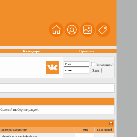
Календарь
Призолов
Запомнить?
общений выберите раздел.
Последнее сообщение
Темы
Сообщений
Футболка от Salesforce