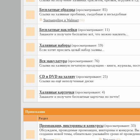
Ссылки на получение халявных браслетов, брелков, игрушек и т.д.
Бесплатные образцы
(просматривают: 85)
Ссылки на халявные пробники, съедобные и несъедобные
Startsampling и Walmart
(15)
Бесплатные наклейки
(просматривают: 11)
Закажите и получите бесплатно всё, что можно наклеить...
Халявные наборы
(просматривают: 19)
Если хотят прислать целый набор халявы...
Вся макулатура
(просматривают: 76)
Ссылки на халявную печатную продукцию - книги, журналы, пост
CD и DVD на халяву
(просматривают: 25)
Ссылки на ещё неполученные диски
Халявные карточки
(просматривают: 4)
Закажите и получите бесплатные карточки по почте!
Призомания
Раздел
Промоакции, викторины и конкурсы
(просматривают: 33)
Обсуждаем, проводимые промоакции, викторины и конкурсы. Вы уз
создании новой темы, обязательно указывайте сроки её проведени
Россия
Украина