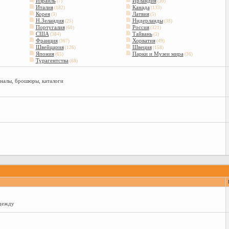
Израиль
Ирландия
(7)
(30)
Италия
Канада
(182)
(133)
Корея
Латвия
(3)
(5)
Н.Зеландия
Нидерланды
(25)
(38)
Португалия
Россия
(60)
(321)
США
Тайвань
(384)
(3)
Франция
Хорватия
(367)
(49)
Швейцария
Швеция
(126)
(158)
Япония
Парки и Музеи мира
(65)
(36)
Турагентства
(68)
рналы, брошюры, каталоги
одежду