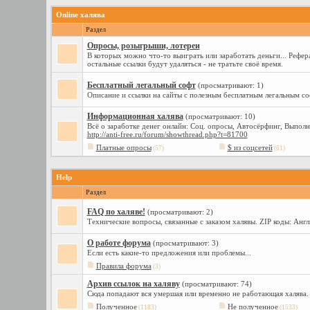
Online халява
Раздел
Опросы, розыгрыши, лотереи
В которых можно что-то выиграть или заработать деньги... Рефер
остальные ссылки будут удаляться - не тратьте своё время.
Бесплатный легальный софт
(просматривают: 1)
Описание и ссылки на сайты с полезным бесплатным легальным с
Информационная халява
(просматривают: 10)
Всё о заработке денег онлайн: Соц. опросы, Автосёрфинг, Выполне
http://anti-free.ru/forum/showthread.php?t=81700
Платные опросы
$ из соцсетей
(57)
(61)
Help
Раздел
FAQ по халяве!
(просматривают: 2)
Технические вопросы, связанные с заказом халявы. ZIP коды: Ан
О работе форума
(просматривают: 3)
Если есть какие-то предложения или проблемы...
Правила форума
(3)
Архив ссылок на халяву
(просматривают: 74)
Сюда попадают вся умершая или временно не работающая халява. З
Полученное
Не полученное
(1183)
(1533)