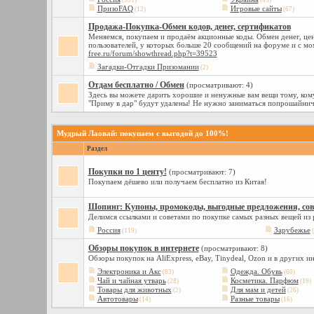
(931)
(63)
ПризоFAQ
Игровые сайты
(12)
(67)
Продажа-Покупка-Обмен кодов, денег, сертификатов
Меняемся, покупаем и продаём акционные коды. Обмен денег, цен
пользователей, у которых больше 20 сообщений на форуме и с мо
free.ru/forum/showthread.php?t=39523
Загадки-Отгадки Призомании
(2)
Отдам бесплатно / Обмен
(просматривают: 4)
Здесь вы можете дарить хорошие и ненужные вам вещи тому, кому
"Приму в дар" будут удалены! Не нужно заниматься попрошайнич
Мудрый Лаовай: покупаем с выгодой до 100%!
Раздел
Покупки по 1 центу!
(просматривают: 7)
Покупаем дёшево или получаем бесплатно из Китая!
Шопинг: Купоны, промокоды, выгодные предложения, сове
Делимся ссылками и советами по покупке самых разных вещей из
Россия
Зарубежье
(119)
(
Обзоры покупок в интернете
(просматривают: 8)
Обзоры покупок на AliExpress, eBay, Tinydeal, Ozon и в других и
Электроника и Акс
Одежда. Обувь
(83)
(60)
Чай и чайная утварь
Косметика. Парфюм
(28)
(19)
Товары для животных
Для мам и детей
(2)
(26)
Автотовары
Разные товары
(14)
(16)