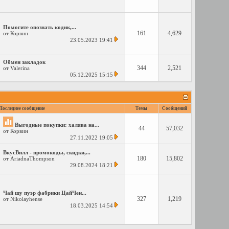
Помогите опознать кодик,...
161
4,629
от
Корвин
23.05.2023
19:41
Обмен закладок
344
2,521
от
Valerina
05.12.2025
15:15
Последнее сообщение
Темы
Сообщений
Выгодные покупки: халява на...
44
57,032
от
Корвин
27.11.2022
19:05
ВкусВилл - промокоды, скидки,...
180
15,802
от
AriadnaThompson
29.08.2024
18:21
Чай шу пуэр фабрики ЦайЧен...
327
1,219
от
Nikolayhense
18.03.2025
14:54