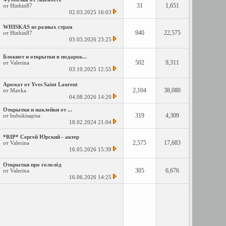
31
1,651
от
Hinhin87
02.03.2025
16:03
WHISKAS из разных стран
940
22,575
от
Hinhin87
03.03.2026
23:25
Блокнот и открытки в подарок...
502
9,311
от
Valerina
03.10.2025
12:55
Аромат от Yves Saint Laurent
2,104
38,080
от
Mavka
04.08.2026
14:20
Открытки и наклейки от ...
319
4,309
от
bubukisapisa
18.02.2024
21:04
*RIP* Сергей Юрский - актер
2,575
17,683
от
Valerina
16.05.2026
15:39
Открытки про гололёд
305
6,676
от
Valerina
16.06.2026
14:25