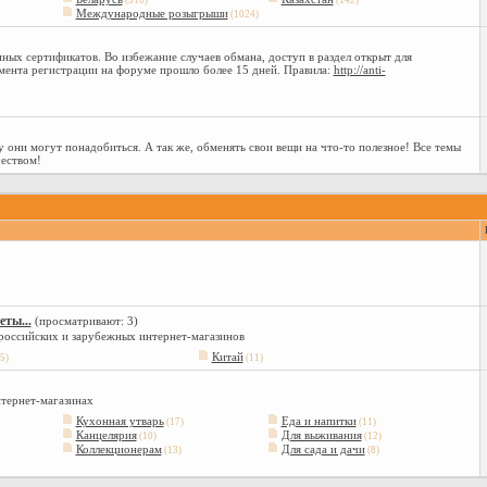
(310)
(142)
Международные розыгрыши
(1024)
ных сертификатов. Во избежание случаев обмана, доступ в раздел открыт для
мента регистрации на форуме прошло более 15 дней. Правила:
http://anti-
 они могут понадобиться. А так же, обменять свои вещи на что-то полезное! Все темы
еством!
ты...
(просматривают: 3)
 российских и зарубежных интернет-магазинов
Китай
5)
(11)
нтернет-магазинах
Кухонная утварь
Еда и напитки
(17)
(11)
Канцелярия
Для выживания
(10)
(12)
Коллекционерам
Для сада и дачи
(13)
(8)