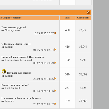
Последнее сообщение
Темы
Сообщений
Гемангиома у детей
430
22,230
от
Nikolayhense
18.03.2025
20:37
С Первым Днем Лета!!!
416
16,044
от
Корвин
01.06.2026
03:04
Были в Севастополе? Или может...
190
5,763
от
Transnistrian Metalhead
05.12.2019
21:29
Вот вам для смеха)
510
76,602
от
Корвин
25.10.2025
14:26
Какое пиво вы пьёте?
267
3,125
от
Lustiger Wolf
09.04.2021
14:36
На каких сайтах есть рабочие...
709
25,562
от
PepeJek
29.12.2025
01:07