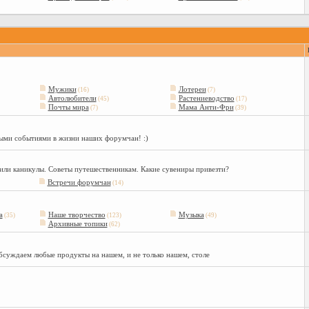
Мужики
Лотереи
(16)
(7)
Автолюбители
Растениеводство
(45)
(17)
Почты мира
Мама Анти-Фри
(7)
(39)
ыми событиями в жизни наших форумчан! :)
 или каникулы. Советы путешественникам. Какие сувениры привезти?
Встречи форумчан
(14)
а
Наше творчество
Музыка
(35)
(123)
(49)
Архивные топики
(62)
бсуждаем любые продукты на нашем, и не только нашем, столе