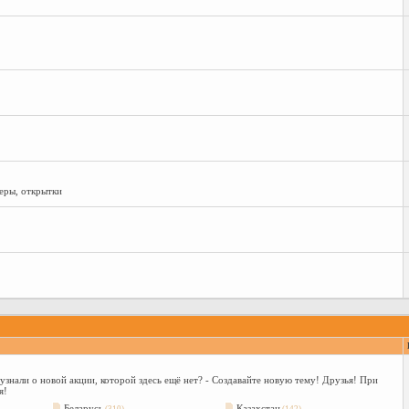
еры, открытки
нали о новой акции, которой здесь ещё нет? - Создавайте новую тему! Друзья! При
я!
Беларусь
Казахстан