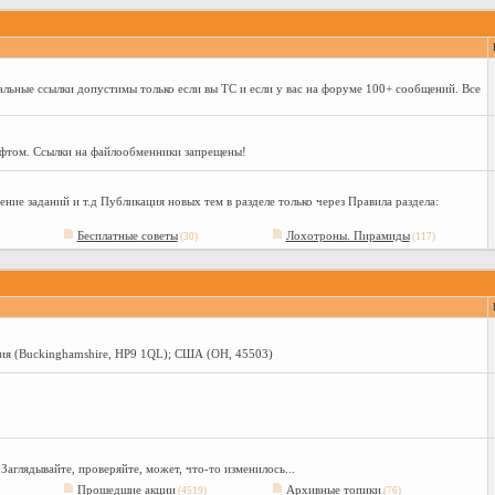
альные ссылки допустимы только если вы ТС и если у вас на форуме 100+ сообщений. Все
офтом. Ссылки на файлообменники запрещены!
ние заданий и т.д Публикация новых тем в разделе только через Правила раздела:
Бесплатные советы
Лохотроны. Пирамиды
(30)
(117)
глия (Buckinghamshire, HP9 1QL); США (OH, 45503)
аглядывайте, проверяйте, может, что-то изменилось...
Прошедшие акции
Архивные топики
(4519)
(76)