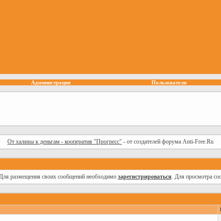
Администрация
Пользователи
От халявы к деньгам - кооператив "Прогресс"
- от создателей форума Anti-Free.Ru
Для размещения своих сообщений необходимо
зарегистрироваться
. Для просмотра со