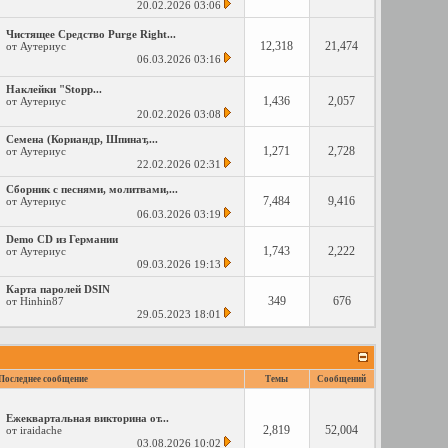
20.02.2026
03:06
Чистящее Средство Purge Right...
12,318
21,474
от
Аутериус
06.03.2026
03:16
Наклейки "Stopp...
1,436
2,057
от
Аутериус
20.02.2026
03:08
Семена (Кориандр, Шпинат,...
1,271
2,728
от
Аутериус
22.02.2026
02:31
Сборник с песнями, молитвами,...
7,484
9,416
от
Аутериус
06.03.2026
03:19
Demo CD из Германии
1,743
2,222
от
Аутериус
09.03.2026
19:13
Карта паролей DSIN
349
676
от
Hinhin87
29.05.2023
18:01
Последнее сообщение
Темы
Сообщений
Ежеквартальная викторина от...
2,819
52,004
от
iraidache
03.08.2026
10:02