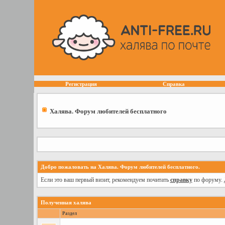
Регистрация
Справка
Халява. Форум любителей бесплатного
Добро пожаловать на Халява. Форум любителей бесплатного.
Если это ваш первый визит, рекомендуем почитать
справку
по форуму. 
Полученная халява
Раздел