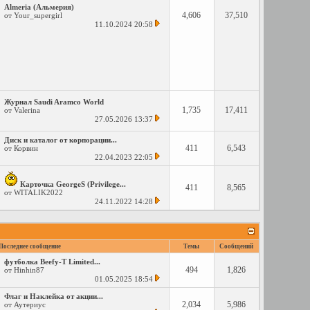
Almeria (Альмерия)
4,606
37,510
от
Your_supergirl
11.10.2024
20:58
Журнал Saudi Aramco World
1,735
17,411
от
Valerina
27.05.2026
13:37
Диск и каталог от корпорации...
411
6,543
от
Корвин
22.04.2023
22:05
Карточка GeorgeS (Privilege...
411
8,565
от
WITALIK2022
24.11.2022
14:28
Последнее сообщение
Темы
Сообщений
футболкa Beefy-T Limited...
494
1,826
от
Hinhin87
01.05.2025
18:54
Флаг и Наклейка от акции...
2,034
5,986
от
Аутериус