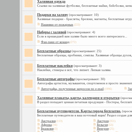
Халявная одежда
Ссылки на халявные футболки, бесплатные майки, бейсболки, кепк
Подарки на халяву
(просматривают: 10)
Халявные подарки - браслеты, брелоки, магниты, бесплатные игру
Нашивки от пожарных
(223)
Наборы с халявой
(просматривают: 4)
Если в пришедшей вам халяве было много всего интересного...
Фан-паки от команд
(272)
Бесплатные образцы
(просматривают: 25)
Бесплатные образцы, пробники, сэмплы. Халявные образцы духов,
Бесплатные наклейки
(просматривают: 3)
Наклейки, стикеры и всё, что липнет. Липкая халява.
Бесплатные автографы
(просматривают: 30)
Автографы артистов, музыкантов, спортсменов и просто знамени
Автографы, полученные запросом по e-mail
За
(1996)
Халявные плакаты, карты, календари и открытки
(просма
В раздел попадает ценная печатная продукция - Постеры, бесплатн
Бесплатные путеводители. Карты города бесплатно.
(просм
Бесплатные путеводители в ваш почтовый ящик! Раздел создан для
Австралия
Австрия
(113)
(351)
Африка
Бельгия
(16)
(53)
Бразилия
Венгрия
(3)
(25)