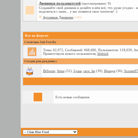
Дневники пользователей
(просматривают: 9)
Создавайте свой дневник и делайте в нём всё, что душе угодно -
поделиться с нами... у вас появятся свои читатели! :)
Архивные Дневники
(1492)
Кто на форуме
Статистика Anti-Free.Ru
Темы: 62,972, Сообщений: 668,680, Пользователи: 118,039,
Ак
Приветствуем нового пользователя,
lifebioli
Сегодня день рождения у
Br0wnie
,
Seine
(52),
Lyasa
,
rave_lm
(39),
Ираида
(36),
Scream9
Есть новые сообщения