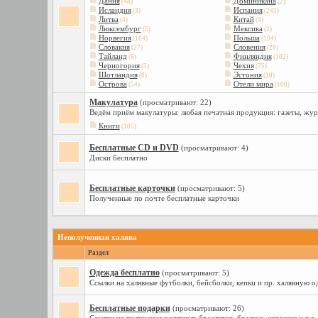
Дания
Доминикана
(48)
(2)
Исландия
Испания
(3)
(243)
Литва
Китай
(4)
(3)
Люксембург
Мексика
(5)
(2)
Норвегия
Польша
(184)
(104)
Словакия
Словения
(27)
(28)
Тайланд
Финляндия
(6)
(102)
Черногория
Чехия
(5)
(75)
Шотландия
Эстония
(8)
(10)
Острова
Отели мира
(54)
(100)
Макулатура
(просматривают: 22)
Ведём приём макулатуры: любая печатная продукция: газеты, жу
Книги
(105)
Бесплатные CD и DVD
(просматривают: 4)
Диски бесплатно
Бесплатные карточки
(просматривают: 5)
Полученные по почте бесплатные карточки
Неполученная халява
Раздел
Одежда бесплатно
(просматривают: 5)
Ссылки на халявные футболки, бейсболки, кепки и пр. халявную 
Бесплатные подарки
(просматривают: 26)