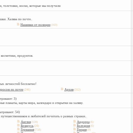
и, толстовки, носки, которые мы получили
шки. Халява по почте.
Нашивки от полиции
(163)
 косметики, продуктов.
тых личностей бесплатно!
просом по почте
Архив
(246)
(312)
тривают: 3)
ые плакаты, карты мира, календари и открытки на халяву.
атривают: 54)
 путешественников и любителей почитать о разных странах.
Англия
Андорра
(128)
(6)
Беларусь
Болгария
(20)
(6)
Германия
Греция
(758)
(9)