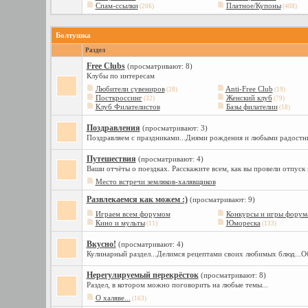
Спам-ссылки
Платное/Купоны
(206)
(408)
Болтушка
Раздел
Free Сlubs
(просматривают: 8)
Клубы по интересам
Любители сувениров
Anti-Free Club
(28)
(19)
Посткроссинг
Женский клуб
(32)
(79)
Клуб Филателистов
Базы филателии
(18)
Поздравления
(просматривают: 3)
Поздравляем с праздниками...Днями рождения и любыми радостн
Путешествия
(просматривают: 4)
Ваши отчёты о поездках. Расскажите всем, как вы провели отпуск
Место встречи земляков-халявщиков
Развлекаемся как можем :)
(просматривают: 9)
Играем всем форумом
Конкурсы и игры форум
Кино и мульты
Юмореска
(11)
(133)
Вкусно!
(просматривают: 4)
Кулинарный раздел...Делимся рецептами своих любимых блюд...О
Нерегулируемый перекрёсток
(просматривают: 8)
Раздел, в котором можно поговорить на любые темы...
О халяве...
(163)