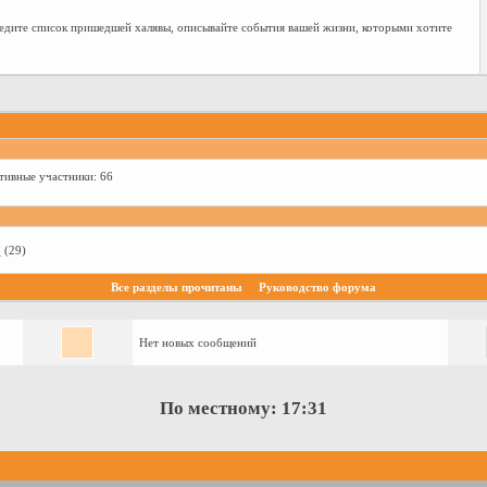
 ведите список пришедшей халявы, описывайте события вашей жизни, которыми хотите
тивные участники: 66
7
(29)
Все разделы прочитаны
Руководство форума
Нет новых сообщений
По местному:
17:31