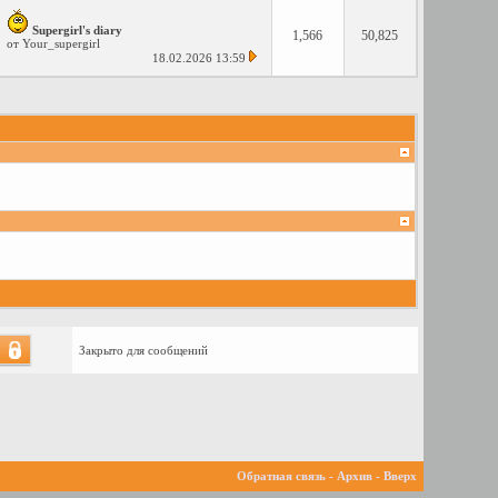
Supergirl's diary
1,566
50,825
от
Your_supergirl
18.02.2026
13:59
Закрыто для сообщений
Обратная связь
-
Архив
-
Вверх