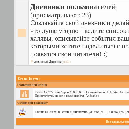
Дневники пользователей
(просматривают: 23)
Создавайте свой дневник и делай
что душе угодно - ведите списо
халявы, описывайте события ваш
которыми хотите поделиться с нам
появятся свои читатели! :)
Архивные Дневники
(1492)
Кто на форуме
Статистика Anti-Free.Ru
Темы: 62,972, Сообщений: 668,680, Пользователи: 118,044,
Активн
Приветствуем нового пользователя,
Andranuo
Сегодня день рождения у
Галина Кочнева
,
misstatius
,
juliettamira
,
Studios
(42),
Diana87
(39),
s
Все разделы п