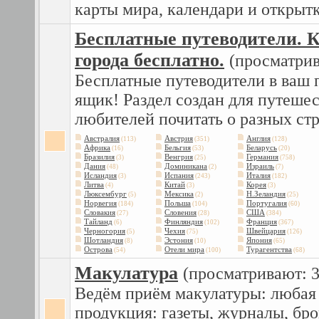
карты мира, календари и открытк
Бесплатные путеводители. 
города бесплатно.
(просматрив
Бесплатные путеводители в ваш 
ящик! Раздел создан для путеше
любителей почитать о разных стр
Австралия
Австрия
Англия
(113)
(351)
(128)
Африка
Бельгия
Беларусь
(16)
(53)
(20)
Бразилия
Венгрия
Германия
(3)
(25)
(758)
Дания
Доминикана
Израиль
(48)
(2)
(7)
Исландия
Испания
Италия
(3)
(243)
(182)
Литва
Китай
Корея
(4)
(3)
(3)
Люксембург
Мексика
Н.Зеландия
(5)
(2)
(25)
Норвегия
Польша
Португалия
(184)
(104)
(60)
Словакия
Словения
США
(27)
(28)
(384)
Тайланд
Финляндия
Франция
(6)
(102)
(367)
Черногория
Чехия
Швейцария
(5)
(75)
(126)
Шотландия
Эстония
Япония
(8)
(10)
(65)
Острова
Отели мира
Турагентства
(54)
(100)
(68)
Макулатура
(просматривают: 3
Ведём приём макулатуры: любая
продукция: газеты, журналы, б