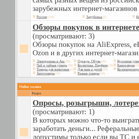
самых разных вещей из российск
зарубежных интернет-магазинов
Россия
Зарубежье
К
(119)
(5)
Обзоры покупок в интернет
(просматривают: 3)
Обзоры покупок на AliExpress, eB
Ozon и в других интернет-магаз
Электроника и Акс
Одежда. Обувь
Кухонная утв
(83)
(60)
Чай и чайная утварь
Косметика. Парфюм
Канцелярия
(28)
(19)
(10
Товары для животных
Для мам и детей
Коллекционер
(2)
(26)
Автотовары
Разные товары
(14)
(16)
Online халява
Раздел
Опросы, розыгрыши, лотере
(просматривают: 1)
В которых можно что-то выиграт
заработать деньги... Реферальны
допустимы только если вы ТС и е