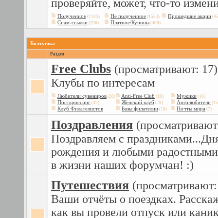
проверяйте, может, что-то измени
Полученное
Не полученное
Прошедшие акции
(1183)
(1533)
(45
Спам-ссылки
Платное/Купоны
(206)
(408)
Болтушка
Раздел
Free Сlubs
(просматривают: 17)
Клубы по интересам
Любители сувениров
Anti-Free Club
Мужики
(28)
(19)
(16)
Посткроссинг
Женский клуб
Автолюбители
(32)
(79)
(45
Клуб Филателистов
Базы филателии
Почты мира
(18)
(7)
Поздравления
(просматривают:
Поздравляем с праздниками...Дн
рождения и любыми радостными
в жизни наших форумчан! :)
Путешествия
(просматривают:
Ваши отчёты о поездках. Расска
как вы провели отпуск или кани