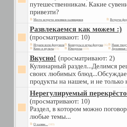
путешественникам. Какие сувен
привезти?
Место встречи земляков-халявщиков
Встречи фо
Развлекаемся как можем :)
(просматривают: 10)
Играем всем форумом
Конкурсы и игры форума
Наше твор
(35)
Кино и мульты
Юмореска
Архивные 
(11)
(133)
Вкусно!
(просматривают: 2)
Кулинарный раздел...Делимся ре
своих любимых блюд...Обсужда
продукты на нашем, и не только 
Нерегулируемый перекрёст
(просматривают: 10)
Раздел, в котором можно поговор
любые темы...
О халяве...
(163)