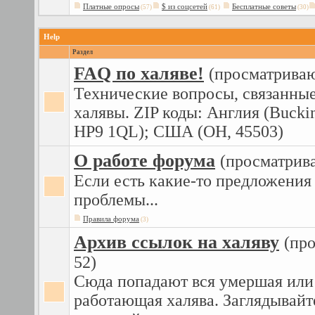
Платные опросы
$ из соцсетей
Бесплатные советы
(57)
(61)
(30)
Help
Раздел
FAQ по халяве!
(просматриваю
Технические вопросы, связанные
халявы. ZIP коды: Англия (Bucki
HP9 1QL); США (OH, 45503)
О работе форума
(просматрива
Если есть какие-то предложения
проблемы...
Правила форума
(3)
Архив ссылок на халяву
(пр
52)
Сюда попадают вся умершая или
работающая халява. Заглядывайт