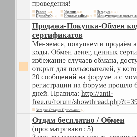
проведения!
Россия
Украина
Беларусь
(931)
(63)
(310)
ПризоFAQ
Игровые сайты
Международные розыгры
(12)
(67)
Продажа-Покупка-Обмен кодо
сертификатов
Меняемся, покупаем и продаём 
коды. Обмен денег, ценных серт
избежание случаев обмана, досту
открыт для пользователей, у кот
20 сообщений на форуме и с мом
регистрации на форуме прошло б
дней. Правила:
http://anti-
free.ru/forum/showthread.php?t=3
Загадки-Отгадки Призомании
(2)
Отдам бесплатно / Обмен
(просматривают: 5)