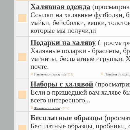
Халявная одежда
(просматрив
Ссылки на халявные футболки, 
майки, бейсболки, кепки, толсто
которые мы получили
Подарки на халяву
(просматр
Халявные подарки - браслеты, бр
магниты, бесплатные игрушки. Х
почте.
Нашивки от пожарных
Нашивки от поли
(223)
Наборы с халявой
(просматри
Если в пришедшей вам халяве б
всего интересного...
Фан-паки от команд
(272)
Бесплатные образцы
(просма
Бесплатные образцы, пробники, 