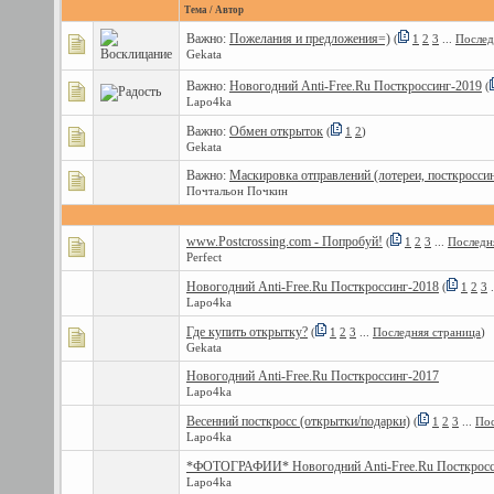
Тема
/
Автор
Важно:
Пожелания и предложения=)
(
1
2
3
...
Послед
Gekata
Важно:
Новогодний Anti-Free.Ru Посткроссинг-2019
(
Lapo4ka
Важно:
Обмен открыток
(
1
2
)
Gekata
Важно:
Маскировка отправлений (лотереи, посткроссинг
Почтальон Почкин
www.Postcrossing.com - Попробуй!
(
1
2
3
...
Последн
Perfect
Новогодний Anti-Free.Ru Посткроссинг-2018
(
1
2
3
.
Lapo4ka
Где купить открытку?
(
1
2
3
...
Последняя страница
)
Gekata
Новогодний Anti-Free.Ru Посткроссинг-2017
Lapo4ka
Весенний посткросс (открытки/подарки)
(
1
2
3
...
Пос
Lapo4ka
*ФОТОГРАФИИ* Новогодний Anti-Free.Ru Посткросс
Lapo4ka