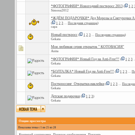
*ФОТОГРАФИИ* Новогодний посткросс 2013
(
1
2
Simona2012
*ЖДЁМ ПОДАРОЧКИ* Дед Морозы и Снегурочки Ан
(
1
2
3
...
Последняя страница
)
capa
Новый посткросс
(
1
2
3
...
Последняя страница
)
Gekata
Моя любимая серия открыток " КОТОВАСИЯ"
Anita
*ФОТОГРАФИИ* Новый Год на Anti-Free!!!
(
1
2
3
.
Gekata
*БОЛТАЛКА* Новый Год на Anti-Free!!!
(
1
2
3
...
По
Gekata
Посткроссинг_Открытки-наклейки
(
1
2
3
...
Последн
Gekata
Детские подарочки
(
1
2
3
)
Gekata
Опции просмотра
Показаны темы с 1 по 25 из 28
Критерий сортировки
Порядок отображения
Показать