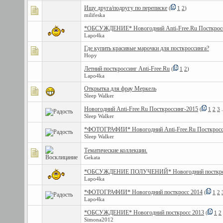
Ищу друга/подругу по переписке
(
1
2
)
milifeska
*ОБСУЖДЕНИЕ* Новогодний Anti-Free.Ru Посткрос
Lapo4ka
Где купить красивые марочки для посткроссинга?
Hopy
Летний посткроссинг Anti-Free.Ru
(
1
2
)
Lapo4ka
Открытка для фрау Меркель
Sleep Walker
Новогодний Anti-Free.Ru Посткроссинг-2015
(
1
2
3
.
Sleep Walker
*ФОТОГРАФИИ* Новогодний Anti-Free.Ru Посткросс
Sleep Walker
Тематические коллекции.
Gekata
*ОБСУЖДЕНИЕ ПОЛУЧЕНИЙ* Новогодний посткро
Lapo4ka
*ФОТОГРАФИИ* Новогодний посткросс 2014
(
1
2
Lapo4ka
*ОБСУЖДЕНИЕ* Новогодний посткросс 2013
(
1
2
Simona2012