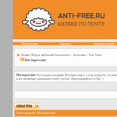
Регистрация
Справка
Администрация
Халява. Форум любителей бесплатного
>
Болтушка
>
Free Сlubs
Посткроссинг
Посткроссинг
Этот раздел посвящён Посткроссингу, а если попросту, то об
и все желающие принимают в ней участие. Присоединяйтесь и Вы! :)
Темы раздела
: Посткроссинг