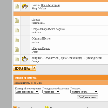
Важно:
Всё о Болгарии
Sleep Walker
София
filaretushka
Стара-Загора (Stara Zagora)
renidion
Община Шумен
proker
Община Варна.
DuHh
община G-Oryahovica (Горна-Оряховица) - Путеводители
Сонца
Опции просмотра
Показаны темы с 1 по 5 из 5
Критерий сортировки
Порядок отображения
Показать