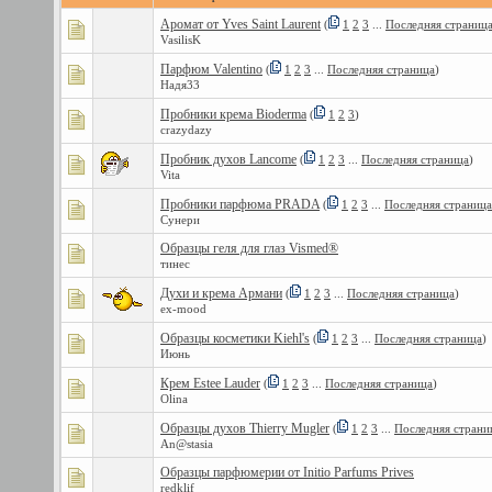
Аромат от Yves Saint Laurent
(
1
2
3
...
Последняя страниц
VasilisK
Парфюм Valentino
(
1
2
3
...
Последняя страница
)
Надя33
Пробники крема Bioderma
(
1
2
3
)
crazydazy
Пробник духов Lancome
(
1
2
3
...
Последняя страница
)
Vita
Пробники парфюма PRADA
(
1
2
3
...
Последняя страница
Сунери
Образцы геля для глаз Vismed®
тинес
Духи и крема Армани
(
1
2
3
...
Последняя страница
)
ex-mood
Образцы косметики Kiehl's
(
1
2
3
...
Последняя страница
)
Июнь
Крем Estee Lauder
(
1
2
3
...
Последняя страница
)
Olina
Образцы духов Thierry Mugler
(
1
2
3
...
Последняя страни
An@stasia
Образцы парфюмерии от Initio Parfums Prives
redklif