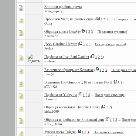
Erbrorian пробник крема
Your_supergirl
Пробники Vichy из разных стран
(
1
2
3
...
Последняя стра
Olina
Образцы крема CeraVe
(
1
2
3
...
Последняя страница
)
Ksucha55
Духи Carolina Herrera
(
1
2
3
...
Последняя страница
)
Prolax
Парфюм от Jean Paul Gaultier
(
1
2
3
)
smileee
Различные образцы от Kerastase
(
1
2
3
...
Последняя стра
Elen@
Витамины Bio-Quinone Q10 от Pharma Nord
(
1
2
)
nTU4KA
Парфюм от Yodeyma
(
1
2
3
...
Последняя страница
)
Diamond
Образцы косметики Charlotte Tilbury
(
1
2
)
kiska2009
Образцы и пробники от Proximaati.com
(
1
2
3
...
Последня
5717_Damir
Зубная паста Colgate
(
1
2
3
...
Последняя страница
)