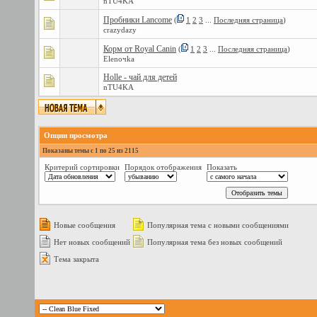
nTU4KA
Пробники Lancome
(
1
2
3
...
Последняя страница
)
crazydazy
Корм от Royal Canin
(
1
2
3
...
Последняя страница
)
Elenoчka
Holle - чай для детей
nTU4KA
Опции просмотра
Показаны темы с 1 по 25 из 2115
Критерий сортировки
Порядок отображения
Показать
Новые сообщения
Популярная тема с новыми сообщениями
Нет новых сообщений
Популярная тема без новых сообщений
Тема закрыта