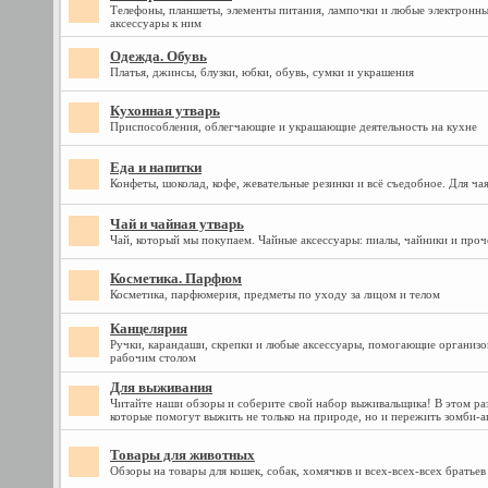
Телефоны, планшеты, элементы питания, лампочки и любые электронны
аксессуары к ним
Одежда. Обувь
Платья, джинсы, блузки, юбки, обувь, сумки и украшения
Кухонная утварь
Приспособления, облегчающие и украшающие деятельность на кухне
Еда и напитки
Конфеты, шоколад, кофе, жевательные резинки и всё съедобное. Для чая
Чай и чайная утварь
Чай, который мы покупаем. Чайные аксессуары: пиалы, чайники и проч
Косметика. Парфюм
Косметика, парфюмерия, предметы по уходу за лицом и телом
Канцелярия
Ручки, карандаши, скрепки и любые аксессуары, помогающие организо
рабочим столом
Для выживания
Читайте наши обзоры и соберите свой набор выживальщика! В этом ра
которые помогут выжить не только на природе, но и пережить зомби-а
Товары для животных
Обзоры на товары для кошек, собак, хомячков и всех-всех-всех брать