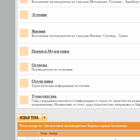
Бесплатные путеводители по городам Шотландии. Столица - Эдинбург
Эстония
Япония
Бесплатные путеводители по городам Японии. Столица - Токио.
Парки и Музеи мира
Острова
Путеводители по островам
Отели мира
Туристическая информация по отелям
Турагентства
Сюда складываем каталоги и информацию о турах от турагентств разн
направлениям. Независимо от того, куда турагентство направляет в Аф
Темы раздела
: Бесплатные путеводители. Карты города бесплатно.
Тема
/
Автор