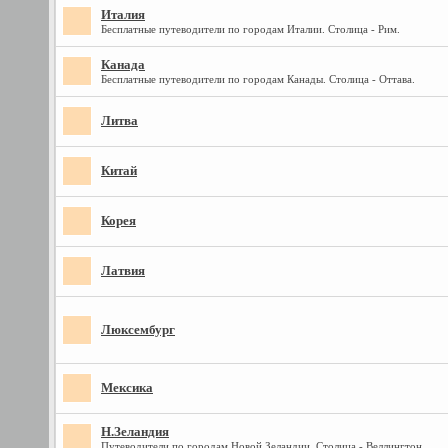
Италия
Бесплатные путеводители по городам Италии. Столица - Рим.
Канада
Бесплатные путеводители по городам Канады. Столица - Оттава.
Литва
Китай
Корея
Латвия
Люксембург
Мексика
Н.Зеландия
Путеводители по городам Новой Зеландии. Столица - Веллингтон.