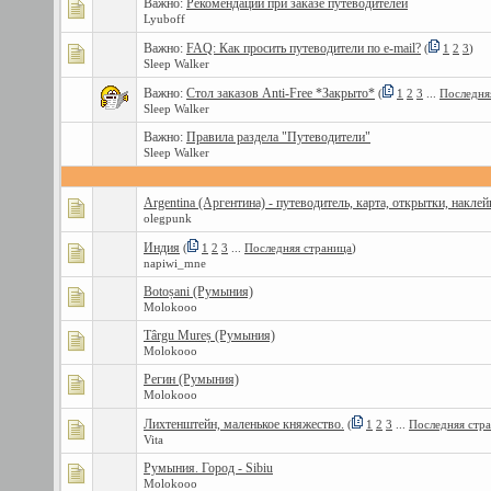
Важно:
Рекомендации при заказе путеводителей
Lyuboff
Важно:
FAQ: Как просить путеводители по e-mail?
(
1
2
3
)
Sleep Walker
Важно:
Стол заказов Anti-Free *Закрыто*
(
1
2
3
...
Последня
Sleep Walker
Важно:
Правила раздела "Путеводители"
Sleep Walker
Argentina (Аргентина) - путеводитель, карта, открытки, наклей
olegpunk
Индия
(
1
2
3
...
Последняя страница
)
napiwi_mne
Botoșani (Румыния)
Molokooo
Târgu Mureș (Румыния)
Molokooo
Регин (Румыния)
Molokooo
Лихтенштейн, маленькое княжество.
(
1
2
3
...
Последняя стр
Vita
Румыния. Город - Sibiu
Molokooo