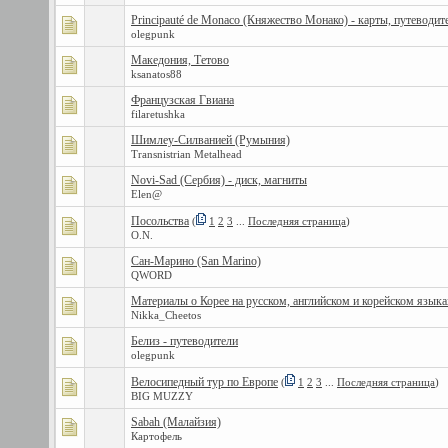
Principauté de Monaco (Княжество Монако) - карты, путеводит
olegpunk
Македония, Тетово
ksanatos88
Французская Гвиана
filaretushka
Шимлеу-Силванией (Румыния)
Transnistrian Metalhead
Novi-Sad (Сербия) - диск, магниты
Elen@
Посольства
(
1
2
3
...
Последняя страница
)
O.N.
Сан-Марино (San Marino)
QWORD
Материалы о Корее на русском, английском и корейском языка
Nikka_Cheetos
Белиз - путеводители
olegpunk
Велосипедный тур по Европе
(
1
2
3
...
Последняя страница
)
BIG MUZZY
Sabah (Малайзия)
Картофель