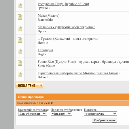
Республика Перу (Republic of Peru)
QWORD
Malta (Мальта)
filaretushka
Малайзия - суперский набор открыток!
Прося
г. Уральск (Казахстан) - книга и открытки
charli-c
Евпатория
Bagira
Puerto Rico (Пуэрто-Рико) - журнал, карта и брошюра с дост
Sleep Walker
Туристическая информация по Мьянме (бывшая Бирма)
H-Bomb
Опции просмотра
Показаны темы с 1 по 25 из 41
Критерий сортировки
Порядок отображения
Показать