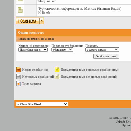
Sleep Walker
Туристическая информация по Мьянме (бывшая Бирма)
H-Bomb
Опции просмотра
Показаны темы с 1 по 25 из 41
Критерий сортировки
Порядок отображения
Показать
Новые сообщения
Популярная тема с новыми сообщениями
Нет новых сообщений
Популярная тема без новых сообщений
Тема закрыта
© 2007 - 2025 
Jelsoft En
Проект