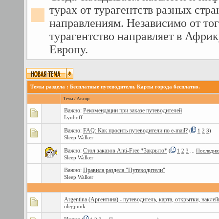
турах от турагентств разных стра
направлениям. Независимо от тог
турагентство направляет в Африк
Европу.
Темы раздела
: Бесплатные путеводители. Карты города бесплатно.
Тема
/
Автор
Важно:
Рекомендации при заказе путеводителей
Lyuboff
Важно:
FAQ: Как просить путеводители по e-mail?
(
1
2
3
)
Sleep Walker
Важно:
Стол заказов Anti-Free *Закрыто*
(
1
2
3
...
Последня
Sleep Walker
Важно:
Правила раздела "Путеводители"
Sleep Walker
Argentina (Аргентина) - путеводитель, карта, открытки, наклей
olegpunk