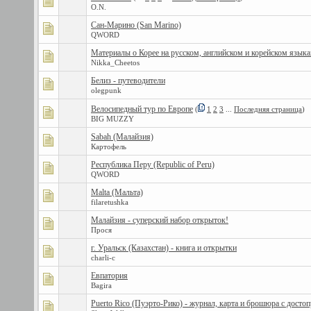
O.N.
Сан-Марино (San Marino)
QWORD
Материалы о Корее на русском, английском и корейском языка
Nikka_Cheetos
Белиз - путеводители
olegpunk
Велосипедный тур по Европе
(
1
2
3
...
Последняя страница
)
BIG MUZZY
Sabah (Малайзия)
Картофель
Республика Перу (Republic of Peru)
QWORD
Malta (Мальта)
filaretushka
Малайзия - суперский набор открыток!
Прося
г. Уральск (Казахстан) - книга и открытки
charli-c
Евпатория
Bagira
Puerto Rico (Пуэрто-Рико) - журнал, карта и брошюра с дост