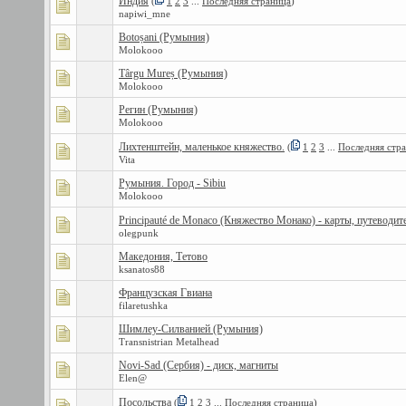
Индия
(
1
2
3
...
Последняя страница
)
napiwi_mne
Botoșani (Румыния)
Molokooo
Târgu Mureș (Румыния)
Molokooo
Регин (Румыния)
Molokooo
Лихтенштейн, маленькое княжество.
(
1
2
3
...
Последняя стр
Vita
Румыния. Город - Sibiu
Molokooo
Principauté de Monaco (Княжество Монако) - карты, путеводит
olegpunk
Македония, Тетово
ksanatos88
Французская Гвиана
filaretushka
Шимлеу-Силванией (Румыния)
Transnistrian Metalhead
Novi-Sad (Сербия) - диск, магниты
Elen@
Посольства
(
1
2
3
...
Последняя страница
)