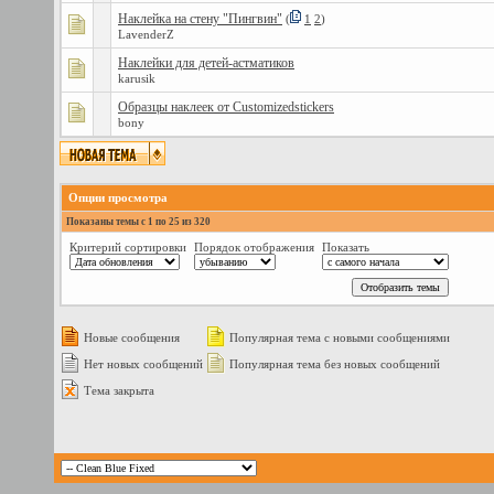
Наклейка на стену "Пингвин"
(
1
2
)
LavenderZ
Наклейки для детей-астматиков
karusik
Образцы наклеек от Customizedstickers
bony
Опции просмотра
Показаны темы с 1 по 25 из 320
Критерий сортировки
Порядок отображения
Показать
Новые сообщения
Популярная тема с новыми сообщениями
Нет новых сообщений
Популярная тема без новых сообщений
Тема закрыта