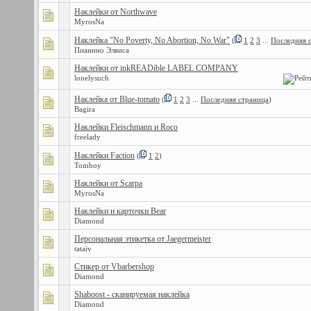
Наклейки от Northwave
MyrosNa
Наклейка "No Poverty, No Abortion, No War"
(
1
2
3
...
Последняя 
Пианино Элвиса
Наклейки от inkREADible LABEL COMPANY
lonelysuch
Наклейка от Blue-tomato
(
1
2
3
...
Последняя страница
)
Bagira
Наклейки Fleischmann и Roco
freelady
Наклейки Faction
(
1
2
)
Tomboy
Наклейки от Scarpa
MyrosNa
Наклейки и карточки Bear
Diamond
Персональная этикетка от Jaegermeister
tataiv
Стикер от Vbarbershop
Diamond
Shaboost - сканируемая наклейка
Diamond