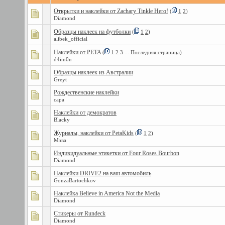
Открытки и наклейки от Zachary Tinkle Hero!
(
1
2
)
Diamond
Образцы наклеек на футболки
(
1
2
)
alibek_official
Наклейки от PETA
(
1
2
3
...
Последняя страница
)
d4im0n
Образцы наклеек из Австралии
Greyt
Рождественские наклейки
capa
Наклейки от демократов
Blacky
Журналы, наклейки от PetaKids
(
1
2
)
Мэва
Индивидуальные этикетки от Four Roses Bourbon
Diamond
Наклейки DRIVE2 на ваш автомобиль
GonzaBartochkov
Наклейка Believe in America Not the Media
Diamond
Стикеры от Rundeck
Diamond