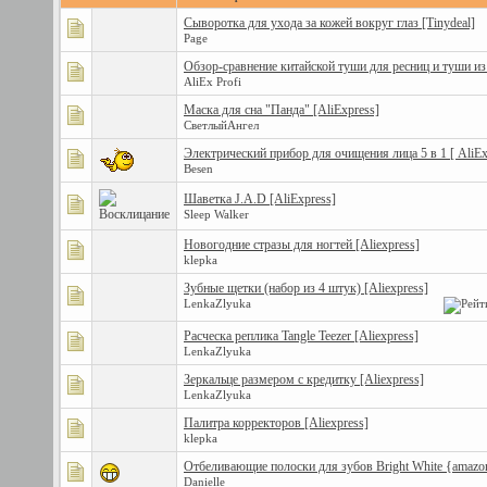
Сыворотка для ухода за кожей вокруг глаз [Tinydeal]
Page
Обзор-сравнение китайской туши для ресниц и туши и
AliEx Profi
Маска для сна "Панда" [AliExpress]
СветлыйАнгел
Электрический прибор для очищения лица 5 в 1 [ AliEx
Besen
Шаветка J.A.D [AliExpress]
Sleep Walker
Новогодние стразы для ногтей [Aliexpress]
klepka
Зубные щетки (набор из 4 штук) [Aliexpress]
LenkaZlyuka
Расческа реплика Tangle Teezer [Aliexpress]
LenkaZlyuka
Зеркальце размером с кредитку [Aliexpress]
LenkaZlyuka
Палитра корректоров [Aliexpress]
klepka
Отбеливающие полоски для зубов Bright White {amazo
Danielle