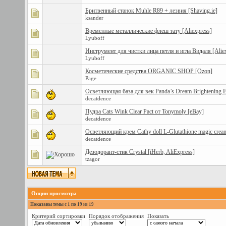
Бритвенный станок Muhle R89 + лезвия [Shaving.ie]
ksander
Временные металлические флеш тату [Aliexpress]
Lyuboff
Инструмент для чистки лица петля и игла Видаля [Alie
Lyuboff
Косметические средства ORGANIC SHOP [Ozon]
Page
Осветляющая база для век Panda’s Dream Brightening E
decatdence
Пудра Cats Wink Clear Pact от Tonymoly [eBay]
decatdence
Осветляющий крем Cathy doll L-Glutathione magic crea
decatdence
Дезодорант-стик Crystal [iHerb, AliExpress]
tzagor
Опции просмотра
Показаны темы с 1 по 19 из 19
Критерий сортировки
Порядок отображения
Показать