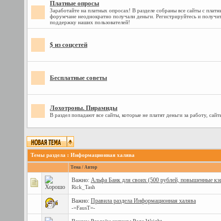
Платные опросы
Заработайте на платных опросах! В разделе собраны все сайты с плат
форумчане неоднократно получали деньги. Регистрируйтесь и получ
поддержку наших пользователей!
$ из соцсетей
Бесплатные советы
Лохотроны. Пирамиды
В раздел попадают все сайты, которые не платят деньги за работу, сай
Темы раздела
: Информационная халява
Тема
/
Автор
Важно:
Альфа Банк для своих (500 рублей, повышенные кэш
Rick_Tash
Важно:
Правила раздела Информационная халява
-=FausT=-