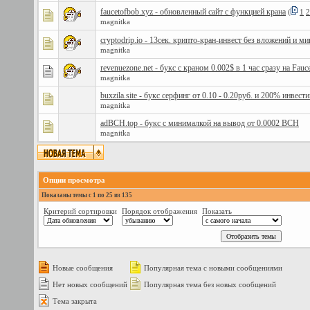
faucetofbob.xyz - обновленный сайт с функцией крана
(
1
2
magnitka
cryptodrip.io - 13сек. крипто-кран-инвест без вложений и м
magnitka
revenuezone.net - букс с краном 0.002$ в 1 час сразу на Fauc
magnitka
buxzila.site - букс серфинг от 0.10 - 0.20руб. и 200% инвест
magnitka
adBCH.top - букс с минималкой на вывод от 0.0002 BCH
magnitka
Опции просмотра
Показаны темы с 1 по 25 из 135
Критерий сортировки
Порядок отображения
Показать
Новые сообщения
Популярная тема с новыми сообщениями
Нет новых сообщений
Популярная тема без новых сообщений
Тема закрыта