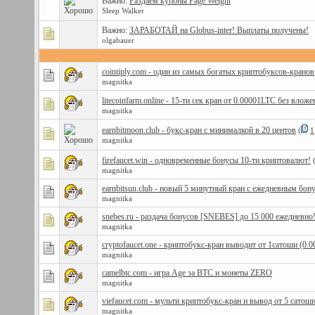
Важно:
Раздаём купоны Page Weight
Sleep Walker
Важно:
ЗАРАБОТАЙ на Globus-inter! Выплаты получены!
olgabauer
cointiply.com - один из самых богатых криптобуксов-кранов
magnitka
litecoinfarm.online - 15-ти сек кран от 0.00001LTC без вло
magnitka
earnbitmoon.club - букс-кран с минималкой в 20 центов
(
1
magnitka
firefaucet.win - одновременные бонусы 10-ти криптовалют!
magnitka
earnbitsun.club - новый 5 минутный кран с ежедневным бон
magnitka
snebes.ru - раздача бонусов [SNEBES] до 15 000 ежедневно
magnitka
cryptofaucet.one - криптобукс-кран выводит от 1сатоши (0.0
magnitka
camelbtc.com - игра Age за BTC и монеты ZERO
magnitka
viefaucet.com - мульти криптобукс-кран и вывод от 5 сатош
magnitka