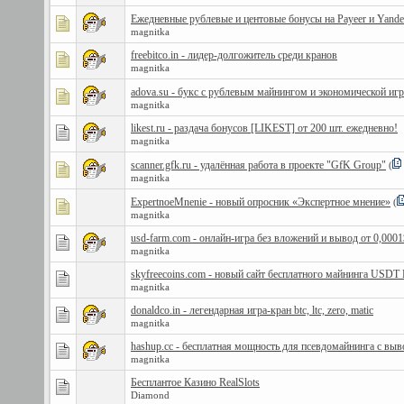
Ежедневные рублевые и центовые бонусы на Payeer и Yand
magnitka
freebitco.in - лидер-долгожитель среди кранов
magnitka
adova.su - букс с рублевым майнингом и экономической иг
magnitka
likest.ru - раздача бонусов [LIKEST] от 200 шт. ежедневно!
magnitka
scanner.gfk.ru - удалённая работа в проекте "GfK Group"
(
magnitka
ExpertnoeMnenie - новый опросник «Экспертное мнение»
(
magnitka
usd-farm.com - онлайн-игра без вложений и вывод от 0,0001
magnitka
skyfreecoins.com - новый сайт бесплатного майнинга US
magnitka
donaldco.in - легендарная игра-кран btc, ltc, zero, matic
magnitka
hashup.cc - бесплатная мощность для псевдомайнинга с вы
magnitka
Бесплантое Казино RealSlots
Diamond