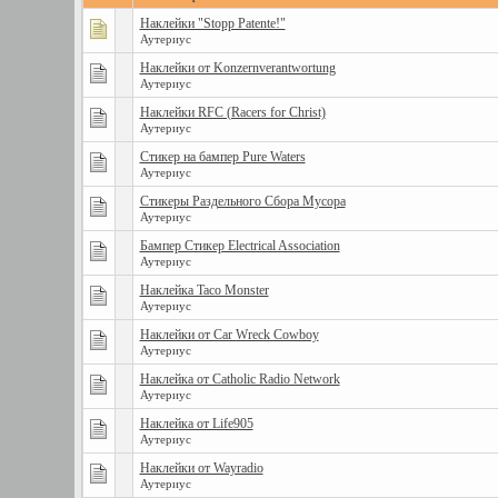
Наклейки "Stopp Patente!"
Аутериус
Наклейки от Konzernverantwortung
Аутериус
Наклейки RFC (Racers for Christ)
Аутериус
Стикер на бампер Pure Waters
Аутериус
Стикеры Раздельного Сбора Мусора
Аутериус
Бампер Стикер Electrical Association
Аутериус
Наклейка Taco Monster
Аутериус
Наклейки от Car Wreck Cowboy
Аутериус
Наклейка от Сatholic Radio Network
Аутериус
Наклейка от Life905
Аутериус
Наклейки от Wayradio
Аутериус