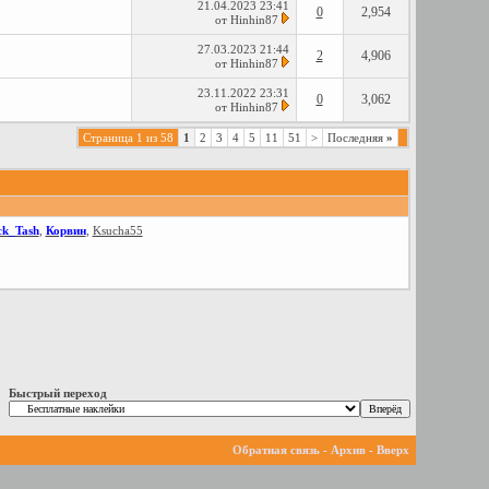
21.04.2023
23:41
0
2,954
от
Hinhin87
27.03.2023
21:44
2
4,906
от
Hinhin87
23.11.2022
23:31
0
3,062
от
Hinhin87
Страница 1 из 58
1
2
3
4
5
11
51
>
Последняя
»
ck_Tash
,
Корвин
,
Ksucha55
Быстрый переход
Обратная связь
-
Архив
-
Вверх