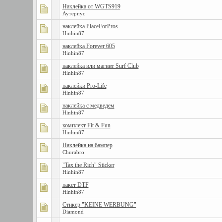
Наклейка от WGTS919
Аутериус
наклейка PlaceForPros
Hinhin87
наклейка Forever 605
Hinhin87
наклейка или магнит Surf Club
Hinhin87
наклейки Pro-Life
Hinhin87
наклейкa с медведем
Hinhin87
комплект Fit & Fun
Hinhin87
Наклейка на бампер
Churabro
"Tax the Rich" Sticker
Hinhin87
пакет DTF
Hinhin87
Стикер "KEINE WERBUNG"
Diamond