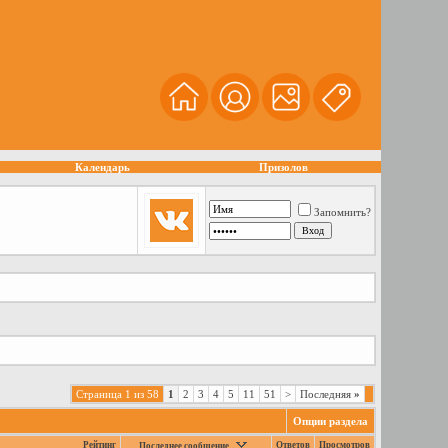
Календарь
Призолов
Запомнить?
Страница 1 из 58
1
2
3
4
5
11
51
>
Последняя
»
Опции раздела
Рейтинг
Ответов
Просмотров
Последнее сообщение