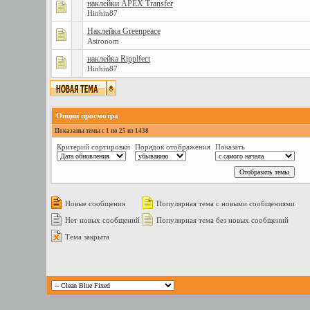
наклейки APEX Transfer
Hinhin87
Наклейка Greenpeace
Astronom
наклейка Ripplfect
Hinhin87
Опции просмотра
Показаны темы с 1 по 25 из 1438
Критерий сортировки
Порядок отображения
Показать
Новые сообщения
Популярная тема с новыми сообщениями
Нет новых сообщений
Популярная тема без новых сообщений
Тема закрыта