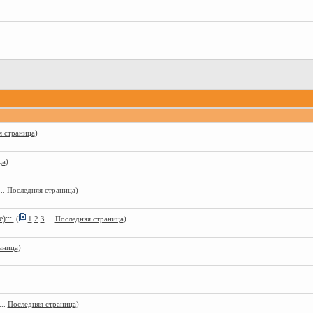
я страница
)
ца
)
..
Последняя страница
)
:::.
(
1
2
3
...
Последняя страница
)
аница
)
...
Последняя страница
)