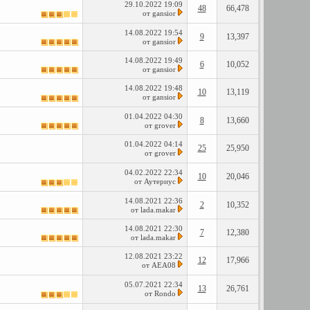
29.10.2022
19:09
48
66,478
от
gansior
14.08.2022
19:54
9
13,397
от
gansior
14.08.2022
19:49
6
10,052
от
gansior
14.08.2022
19:48
10
13,119
от
gansior
01.04.2022
04:30
8
13,660
от
grover
01.04.2022
04:14
25
25,950
от
grover
04.02.2022
22:34
10
20,046
от
Аутериус
14.08.2021
22:36
2
10,352
от
lada.makar
14.08.2021
22:30
7
12,380
от
lada.makar
12.08.2021
23:22
12
17,966
от
AEA08
05.07.2021
22:34
13
26,761
от
Rondo