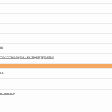
ок
относительно марок и их структурирования
ица
)
яя страница
)