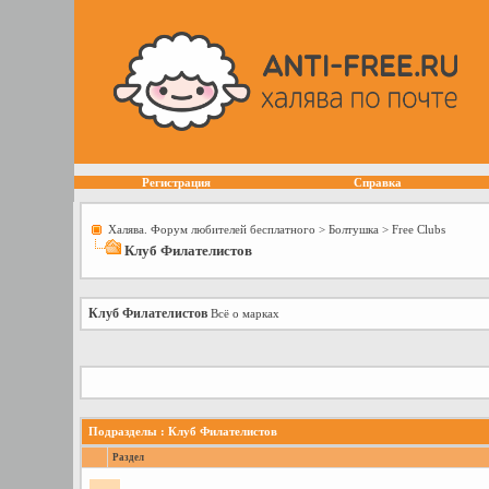
Регистрация
Справка
Халява. Форум любителей бесплатного
>
Болтушка
>
Free Сlubs
Клуб Филателистов
Клуб Филателистов
Всё о марках
Подразделы
: Клуб Филателистов
Раздел