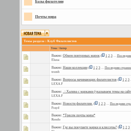
Базы филателии
Почты мира
Темы раздела
: Клуб Филателистов
Тема
/
Автор
Важно:
Обмен повторных марок
(
1
2
3
...
Последня
Eluna
Важно:
Наши коллекции
(
1
2
3
...
Последняя страни
tromb
Важно:
Вопросы начинающих филателистов
(
1
2
3
.
LEXA.F
Важно:
.:::Халява с марками (указываем темы на сайте)
LEXA.F
Важно:
Новости филателии.
(
1
2
3
...
Последняя стр
Frayd
Важно:
*Трясем почты мира*
Rondo
Важно:
Где вы покупаете марки и кляссеры?
(
1
2
3