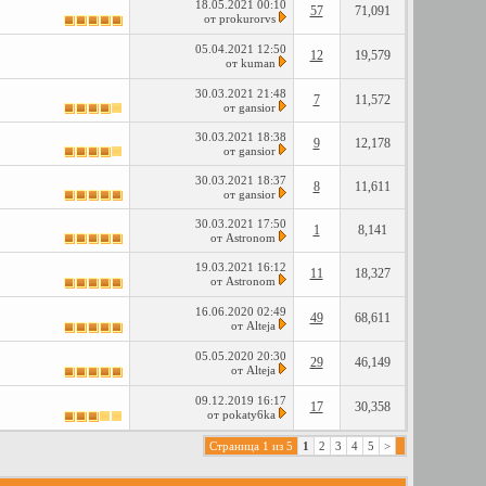
18.05.2021
00:10
57
71,091
от
prokurorvs
05.04.2021
12:50
12
19,579
от
kuman
30.03.2021
21:48
7
11,572
от
gansior
30.03.2021
18:38
9
12,178
от
gansior
30.03.2021
18:37
8
11,611
от
gansior
30.03.2021
17:50
1
8,141
от
Astronom
19.03.2021
16:12
11
18,327
от
Astronom
16.06.2020
02:49
49
68,611
от
Alteja
05.05.2020
20:30
29
46,149
от
Alteja
09.12.2019
16:17
17
30,358
от
pokaty6ka
Страница 1 из 5
1
2
3
4
5
>