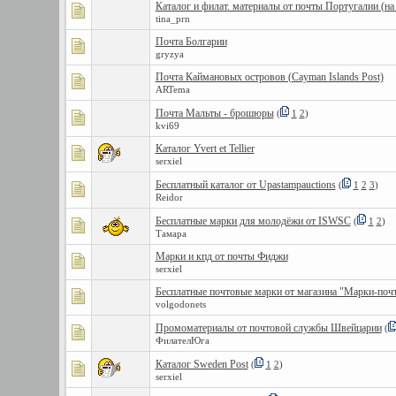
Каталог и филат. материалы от почты Португалии (на
tina_prn
Почта Болгарии
gryzya
Почта Каймановых островов (Cayman Islands Post)
ARTema
Почта Мальты - брошюры
(
1
2
)
kvi69
Каталог Yvert et Tellier
serxiel
Бесплатный каталог от Upastampauctions
(
1
2
3
)
Reidor
Бесплатные марки для молодёжи от ISWSC
(
1
2
)
Тамара
Марки и кпд от почты Фиджи
serxiel
Бесплатные почтовые марки от магазина "Марки-поч
volgodonets
Промоматериалы от почтовой службы Швейцарии
(
ФилателЮга
Каталог Sweden Post
(
1
2
)
serxiel