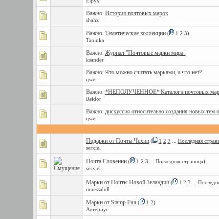
Elpys
Важно:
История почтовых марок
shahz
Важно:
Тематические коллекции
(
1
2
3
)
Taninka
Важно:
Журнал "Почтовые марки мира"
ksander
Важно:
Что можно считать марками, а что нет?
qwe
Важно:
*НЕПОЛУЧЕННОЕ* Каталоги почтовых мар
Reidor
Важно:
дискуссия относительно создания новых тем 
qwe
Подарки от Почты Чехии
(
1
2
3
...
Последняя стран
serxiel
Почта Словении
(
1
2
3
...
Последняя страница
)
serxiel
Марки от Почты Новой Зеландии
(
1
2
3
...
Последн
innessahill
Марки от Stamp Fun
(
1
2
)
Аутериус