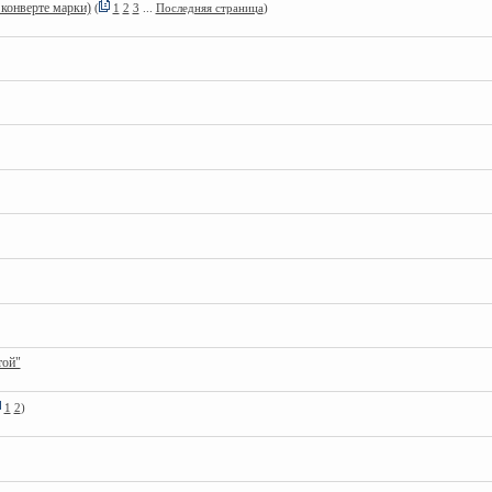
 конверте марки)
(
1
2
3
...
Последняя страница
)
той"
1
2
)