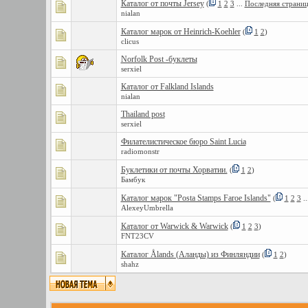
Каталог от почты Jersey
(
1
2
3
...
Последняя страни
nialan
Каталог марок от Heinrich-Koehler
(
1
2
)
clicus
Norfolk Post -буклеты
serxiel
Каталог от Falkland Islands
nialan
Thailand post
serxiel
Филателистическое бюро Saint Lucia
radiomonstr
Буклетики от почты Хорватии.
(
1
2
)
Бамбук
Каталог марок "Posta Stamps Faroe Islands"
(
1
2
3
..
AlexeyUmbrella
Каталог от Warwick & Warwick
(
1
2
3
)
FNT23CV
Каталог Ålands (Аланды) из Финляндии
(
1
2
)
shahz