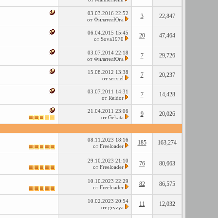
03.03.2016
22:52
3
22,847
от
ФилателЮга
06.04.2015
15:45
20
47,464
от
Sova1970
03.07.2014
22:18
7
29,726
от
ФилателЮга
15.08.2012
13:38
7
20,237
от
serxiel
03.07.2011
14:31
7
14,428
от
Reidor
21.04.2011
23:06
9
20,026
от
Gekata
08.11.2023
18:16
185
163,274
от
Freeloader
29.10.2023
21:10
76
80,663
от
Freeloader
10.10.2023
22:29
82
86,575
от
Freeloader
10.02.2023
20:54
11
12,032
от
gryzya