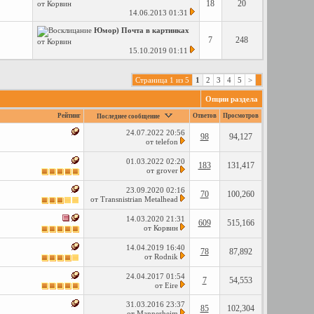
18
20
от
Корвин
14.06.2013
01:31
Юмор) Почта в картинках
7
248
от
Корвин
15.10.2019
01:11
Страница 1 из 5
1
2
3
4
5
>
Опции раздела
Рейтинг
Ответов
Просмотров
Последнее сообщение
24.07.2022
20:56
98
94,127
от
telefon
01.03.2022
02:20
183
131,417
от
grover
23.09.2020
02:16
70
100,260
от
Transnistrian Metalhead
14.03.2020
21:31
609
515,166
от
Корвин
14.04.2019
16:40
78
87,892
от
Rodnik
24.04.2017
01:54
7
54,553
от
Eire
31.03.2016
23:37
85
102,304
от
Mannerheim