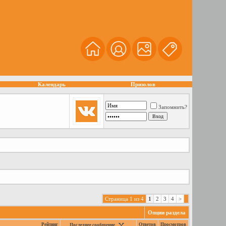
Календарь
Призолов
Запомнить?
Страница 1 из 4
1
2
3
4
>
Опции раздела
Рейтинг
Ответов
Просмотров
Последнее сообщение