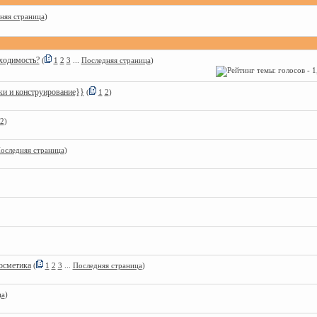
няя страница
)
ходимость?
(
1
2
3
...
Последняя страница
)
ки и конструирование}}
(
1
2
)
2
)
оследняя страница
)
косметика
(
1
2
3
...
Последняя страница
)
ца
)