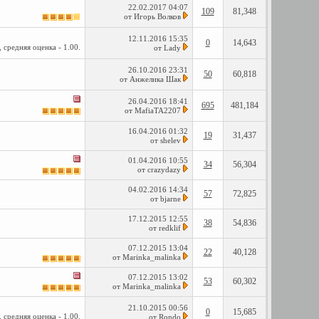
22.02.2017
04:07
109
81,348
от
Игорь Волков
12.11.2016
15:35
0
14,643
от
Lady
26.10.2016
23:31
50
60,818
от
Анжелика Шак
26.04.2016
18:41
695
481,184
от
MafiaTA2207
16.04.2016
01:32
19
31,437
от
shelev
01.04.2016
10:55
34
56,304
от
crazydazy
04.02.2016
14:34
57
72,825
от
bjarne
17.12.2015
12:55
38
54,836
от
redklif
07.12.2015
13:04
22
40,128
от
Marinka_malinka
07.12.2015
13:02
53
60,302
от
Marinka_malinka
21.10.2015
00:56
0
15,685
от
Rondo