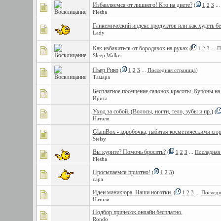
Избавляемся от лишнего! Кто на диете?
(
1
2
3
..
Flesha
Гликемический индекс продуктов или как худеть без
Lady
Как избавиться от бородавок на руках
(
1
2
3
...
П
Sleep Walker
Пьер Рико
(
1
2
3
...
Последняя страница
)
Тамара
Бесплатное посещение салонов красоты. Купоны на 
Ириса
Уход за собой. (Волосы, ногти, тело, зубы и пр.)
(
Натали
GlamBox - коробочка, набитая косметическими сю
Stelsy
Вы курите? Помочь бросить?
(
1
2
3
...
Последняя
Flesha
Просыпаемся приятно!
(
1
2
3
)
capa
Идеи маникюра. Наши ноготки.
(
1
2
3
...
Последн
Натали
Подбор причесок онлайн бесплатно.
Rondo