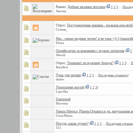
Важно:
Добрые вязаные носочки
(
1
2
3
...
Послед
Анечка
Опрос:
Посудомоечная машина - роскошь или необ
Солнце_
Мы - самые модные летом! и не тока =)) {{выкрой
Eluna
Онлайн-игры за компанию с мужем за/против
(
1
Ahooli
Опрос:
Украшает ли мужчину борода?
(
1
2
3
...
П
RaraAvis
Тушь для ресниц
(
1
2
3
...
Последняя страница
)
shelev
Укрепление ногтей
(
1
2
3
)
Lapo4ka
Геморрой
Нистина
Natura Siberica, Planeta Organica и др. натуральная 
CrazyMama
Посуда, какая лучше?
(
1
2
3
...
Последняя страни
311