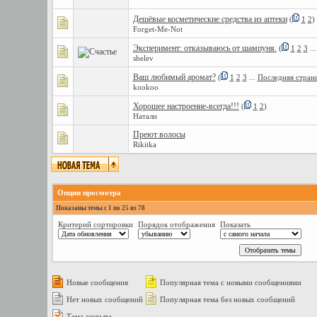
Дешёвые косметические средства из аптеки
(
1
2
)
Forget-Me-Nоt
Эксперимент: отказываюсь от шампуня.
(
1
2
3
..
shelev
Ваш любимый аромат?
(
1
2
3
...
Последняя стран
kookoo
Хорошее настроение-всегда!!!
(
1
2
)
Натали
Преют волосы
Rikitka
Опции просмотра
Показаны темы с 1 по 25 из 78
Критерий сортировки
Порядок отображения
Показать
Новые сообщения
Популярная тема с новыми сообщениями
Нет новых сообщений
Популярная тема без новых сообщений
Тема закрыта