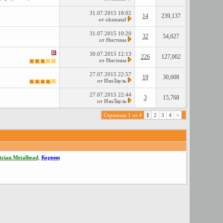
31.07.2015
18:02
14
239,137
от
oksmataf
31.07.2015
10:20
32
54,627
от
Нистина
30.07.2015
12:13
226
127,002
от
Нистина
27.07.2015
22:57
19
30,608
от
ИзиЛауль
27.07.2015
22:44
3
15,768
от
ИзиЛауль
Страница 1 из 4
1
2
3
4
>
trian Metalhead
,
Корвин