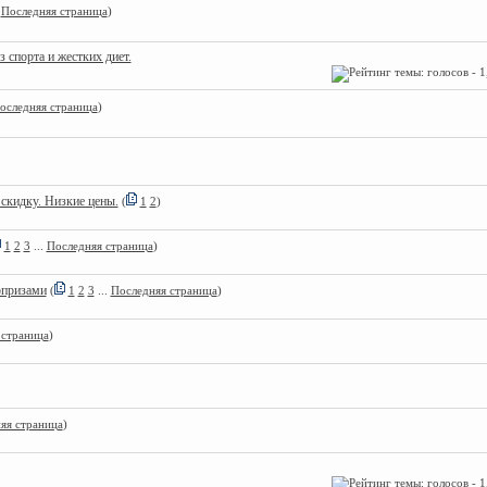
.
Последняя страница
)
 спорта и жестких диет.
оследняя страница
)
скидку. Низкие цены.
(
1
2
)
1
2
3
...
Последняя страница
)
рпризами
(
1
2
3
...
Последняя страница
)
 страница
)
яя страница
)