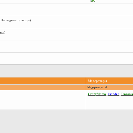
.
Последняя страница
)
ица
)
Модераторы
Модераторы : 4
CrazyMama
,
ksander
,
Transnis