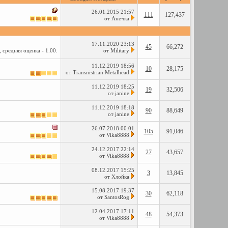
26.01.2015
21:57
111
127,437
от
Анечка
17.11.2020
23:13
45
66,272
от
Military
11.12.2019
18:56
10
28,175
от
Transnistrian Metalhead
11.12.2019
18:25
19
32,506
от
janine
11.12.2019
18:18
90
88,649
от
janine
26.07.2018
00:01
105
91,046
от
Vika8888
24.12.2017
22:14
27
43,657
от
Vika8888
08.12.2017
15:25
3
13,845
от
Хлойка
15.08.2017
19:37
30
62,118
от
SantosRog
12.04.2017
17:11
48
54,373
от
Vika8888