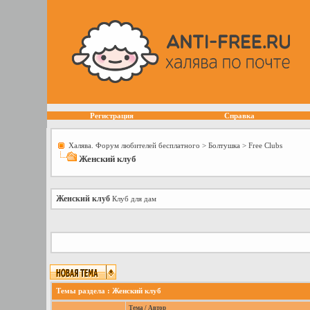
Регистрация
Справка
Халява. Форум любителей бесплатного
>
Болтушка
>
Free Сlubs
Женский клуб
Женский клуб
Клуб для дам
Темы раздела
: Женский клуб
Тема
/
Автор