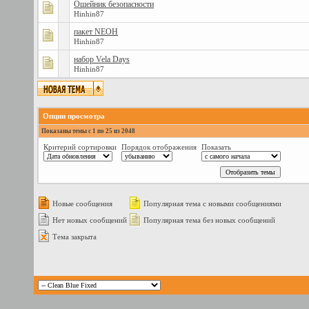
Ошейник безопасности
Hinhin87
пакет NEOH
Hinhin87
набор Vela Days
Hinhin87
Опции просмотра
Показаны темы с 1 по 25 из 2048
Критерий сортировки
Порядок отображения
Показать
Новые сообщения
Популярная тема с новыми сообщениями
Нет новых сообщений
Популярная тема без новых сообщений
Тема закрыта