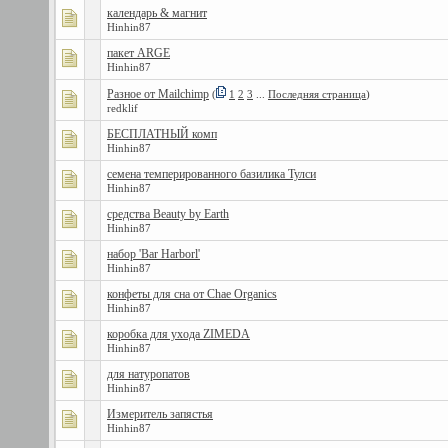
календарь & магнит
Hinhin87
пакет ARGE
Hinhin87
Разное от Mailchimp
(
1
2
3
...
Последняя страница
)
redklif
БЕСПЛАТНЫЙ комп
Hinhin87
семена темперированного базилика Тулси
Hinhin87
средства Beauty by Earth
Hinhin87
набор 'Bar Harborl'
Hinhin87
конфеты для сна от Chae Organics
Hinhin87
коробка для ухода ZIMEDA
Hinhin87
для натуропатов
Hinhin87
Измеритель запястья
Hinhin87