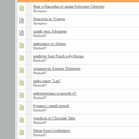
Флаг и Наклейка от акции Schweizer Gletscher
Аутериус
Браслеты из Уганды
Аутериус
шлиф.диск Advantage
Hinhin87
инфопакет от Abitees
Hinhin87
конфеты Sour Punch и футболка
Hinhin87
отражатели Antenne Thüringen
Hinhin87
инфo-пакет "Lazi"
Hinhin87
инфоматериал от.austrdit eV
Hinhin87
булавка с синей лентой
Hinhin87
трюфеля от Chocolate Tales
Hinhin87
Мячи Sport-Greifenberg
Hinhin87