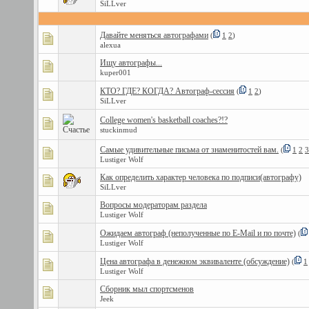
SiLLver
Давайте меняться автографами
(
1
2
)
alexua
Ищу автографы...
kuper001
КТО? ГДЕ? КОГДА? Автограф-сессия
(
1
2
)
SiLLver
College women's basketball coaches?!?
stuckinmud
Самые удивительные письма от знаменитостей вам.
(
1
2
3
Lustiger Wolf
Как определить характер человека по подписи(автографу)
SiLLver
Вопросы модераторам раздела
Lustiger Wolf
Ожидаем автограф (неполученные по E-Mail и по почте)
(
Lustiger Wolf
Цена автографа в денежном эквиваленте (обсуждение)
(
1
Lustiger Wolf
Сборник мыл спортсменов
Jeek