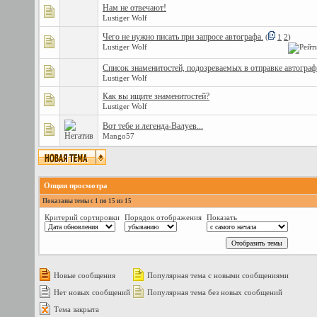
Нам не отвечают!
Lustiger Wolf
Чего не нужно писать при запросе автографа.
(
1
2
)
Lustiger Wolf
Список знаменитостей, подозреваемых в отправке автограф
Lustiger Wolf
Как вы ищите знаменитостей?
Lustiger Wolf
Вот тебе и легенда-Валуев...
Mango57
Опции просмотра
Показаны темы с 1 по 15 из 15
Критерий сортировки
Порядок отображения
Показать
Новые сообщения
Популярная тема с новыми сообщениями
Нет новых сообщений
Популярная тема без новых сообщений
Тема закрыта