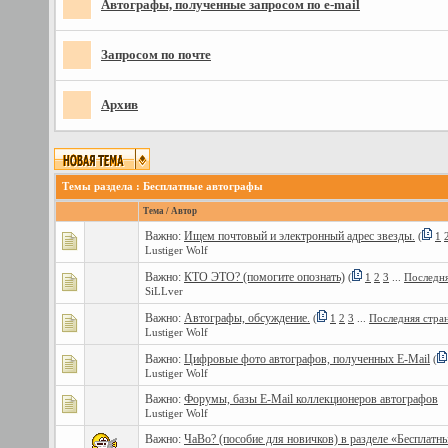
Автографы, полученные запросом по e-mail
Запросом по почте
Архив
Темы раздела
: Бесплатные автографы
Тема
/
Автор
Важно:
Ищем почтовый и электронный адрес звезды.
(
1
Lustiger Wolf
Важно:
КТО ЭТО? (помогите опознать)
(
1
2
3
...
Последня
SiLLver
Важно:
Автографы, обсуждение.
(
1
2
3
...
Последняя стра
Lustiger Wolf
Важно:
Цифровые фото автографов, полученных E-Mail
(
Lustiger Wolf
Важно:
Форумы, базы E-Mail коллекционеров автографов
Lustiger Wolf
Важно:
ЧаВо? (пособие для новичков) в разделе «Бесплатн