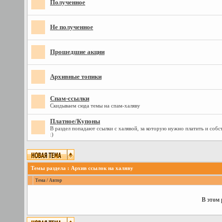
Полученное
Не полученное
Прошедшие акции
Архивные топики
Спам-ссылки
Скидываем сюда темы на спам-халяву
Платное/Купоны
В раздел попадают ссылки с халявой, за которую нужно платить и собст
:)
Темы раздела
: Архив ссылок на халяву
Тема
/
Автор
В этом 