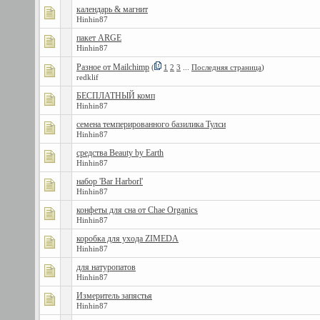
календарь & магнит
Hinhin87
пакет ARGE
Hinhin87
Разное от Mailchimp
(
1
2
3
...
Последняя страница
)
redklif
БЕСПЛАТНЫЙ комп
Hinhin87
семена темперированного базилика Тулси
Hinhin87
средства Beauty by Earth
Hinhin87
набор 'Bar Harborl'
Hinhin87
конфеты для сна от Chae Organics
Hinhin87
коробка для ухода ZIMEDA
Hinhin87
для натуропатов
Hinhin87
Измеритель запястья
Hinhin87