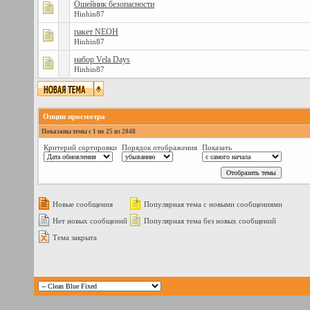
Ошейник безопасности
Hinhin87
пакет NEOH
Hinhin87
набор Vela Days
Hinhin87
Опции просмотра
Показаны темы с 1 по 25 из 2048
Критерий сортировки
Порядок отображения
Показать
Новые сообщения
Популярная тема с новыми сообщениями
Нет новых сообщений
Популярная тема без новых сообщений
Тема закрыта