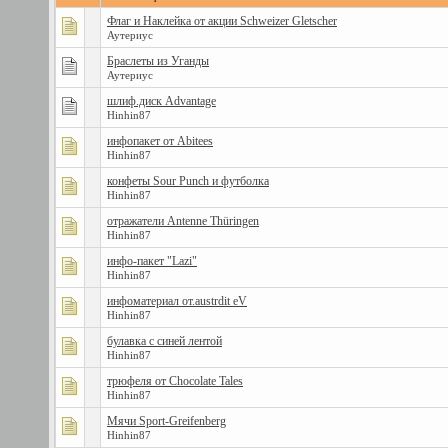
Флаг и Наклейка от акции Schweizer Gletscher
Аутериус
Браслеты из Уганды
Аутериус
шлиф.диск Advantage
Hinhin87
инфопакет от Abitees
Hinhin87
конфеты Sour Punch и футболка
Hinhin87
отражатели Antenne Thüringen
Hinhin87
инфo-пакет "Lazi"
Hinhin87
инфоматериал от.austrdit eV
Hinhin87
булавка с синей лентой
Hinhin87
трюфеля от Chocolate Tales
Hinhin87
Мячи Sport-Greifenberg
Hinhin87