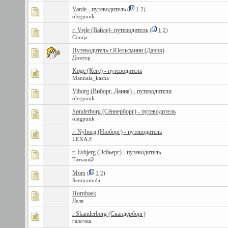
Varde - путеводитель
(
1
2
)
olegpunk
г. Vejle (Вайле)- путеводитель
(
1
2
)
Сонца
Путеводитель г.Юельсминн (Дания)
Доктор
Køge (Кёге) - путеводитель
Mannaia_kasha
Viborg (Виборг, Дания) - путеводители
olegpunk
Sønderborg (Сённерборг) - путеводитель
olegpunk
г. Nyborg (Нюборг) - путеводитель
LEXA.F
г. Esbjerg (Эсбьерг) - путеводитель
Татьян@
Mors
(
1
2
)
Semiramida
Hornbaek
Леля
г.Skanderborg (Скандерборг)
галочка