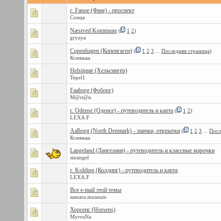
г. Fanoe (Фане) - проспект
Сонца
Næstved Kommune
(
1
2
)
gryzya
Copenhagen (Копенгаген)
(
1
2
3
...
Последняя страница
)
Ксюнька
Helsingør (Хельсингёр)
Tepel1
Faaborg (Фоборг)
M@ri@n
г. Odense (Оденсе) - путеводитель и карта
(
1
2
)
LEXA.F
Aalborg (North Denmark) - значки, открытки
(
1
2
3
...
Посл
Ксюнька
Langeland (Лангеланн) - путеводитель и классные марочки
sinangel
г. Kolding (Колдинг) - путеводитель и карта
LEXA.F
Все e-mail этой темы
samara.museum
Хорсенс (Horsens)
MyrosNa