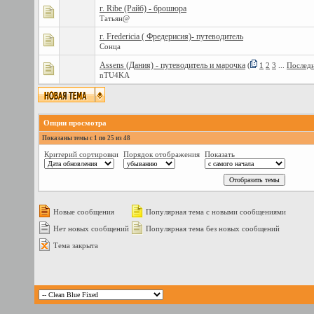
г. Ribe (Райб) - брошюра
Татьян@
г. Fredericia ( Фредерисия)- путеводитель
Сонца
Assens (Дания) - путеводитель и марочка
(
1
2
3
...
Последн
nTU4KA
Опции просмотра
Показаны темы с 1 по 25 из 48
Критерий сортировки
Порядок отображения
Показать
Новые сообщения
Популярная тема с новыми сообщениями
Нет новых сообщений
Популярная тема без новых сообщений
Тема закрыта