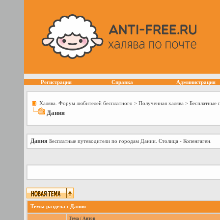
Регистрация
Справка
Администрация
Халява. Форум любителей бесплатного
>
Полученная халява
>
Бесплатные 
Дания
Дания
Бесплатные путеводители по городам Дании. Столица - Копенгаген.
Темы раздела
: Дания
Тема
/
Автор