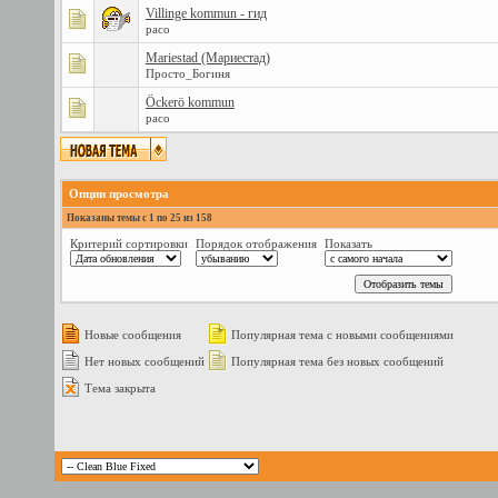
Villinge kommun - гид
paco
Mariestad (Мариестад)
Просто_Богиня
Öckerö kommun
paco
Опции просмотра
Показаны темы с 1 по 25 из 158
Критерий сортировки
Порядок отображения
Показать
Новые сообщения
Популярная тема с новыми сообщениями
Нет новых сообщений
Популярная тема без новых сообщений
Тема закрыта