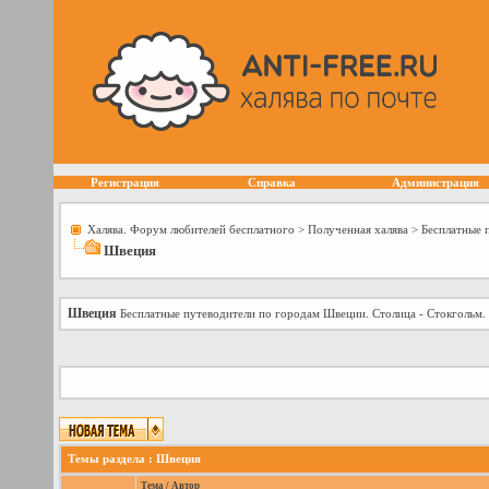
Регистрация
Справка
Администрация
Халява. Форум любителей бесплатного
>
Полученная халява
>
Бесплатные 
Швеция
Швеция
Бесплатные путеводители по городам Швеции. Столица - Стокгольм.
Темы раздела
: Швеция
Тема
/
Автор