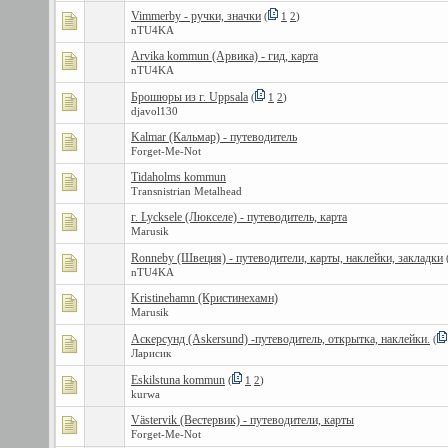
Vimmerby - ручки, значки
(
1
2
)
nTU4KA
Arvika kommun (Арвика) - гид, карта
nTU4KA
Брошюры из г. Uppsala
(
1
2
)
djavol130
Kalmar (Кальмар) - путеводитель
Forget-Me-Nоt
Tidaholms kommun
Transnistrian Metalhead
г. Lycksele (Люкселе) - путеводитель, карта
Marusik
Ronneby (Швеция) - путеводители, карты, наклейки, закладки
nTU4KA
Kristinehamn (Кристинехамн)
Marusik
Аскерсунд (Askersund) -путеводитель, открытка, наклейки.
(
Ларисик
Eskilstuna kommun
(
1
2
)
kurwa
Västervik (Вестервик) - путеводители, карты
Forget-Me-Nоt