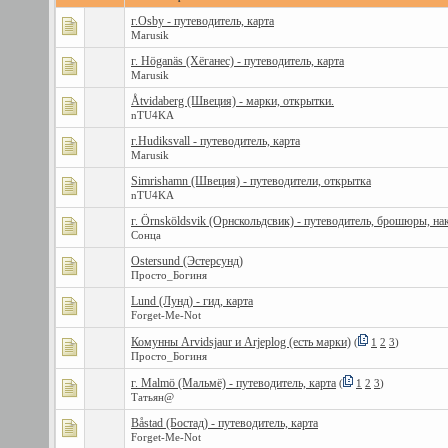
г.Osby - путеводитель, карта
Marusik
г. Höganäs (Хёганес) - путеводитель, карта
Marusik
Åtvidaberg (Швеция) - марки, открытки.
nTU4KA
г.Hudiksvall - путеводитель, карта
Marusik
Simrishamn (Швеция) - путеводители, открытка
nTU4KA
г. Örnsköldsvik (Орнскольдсвик) - путеводитель, брошюры, на
Сонца
Ostersund (Эстерсунд)
Просто_Богиня
Lund (Лунд) - гид, карта
Forget-Me-Nоt
Комунны Arvidsjaur и Arjeplog (есть марки)
(
1
2
3
)
Просто_Богиня
г. Malmö (Мальмё) - путеводитель, карта
(
1
2
3
)
Татьян@
Båstad (Бостад) - путеводитель, карта
Forget-Me-Nоt